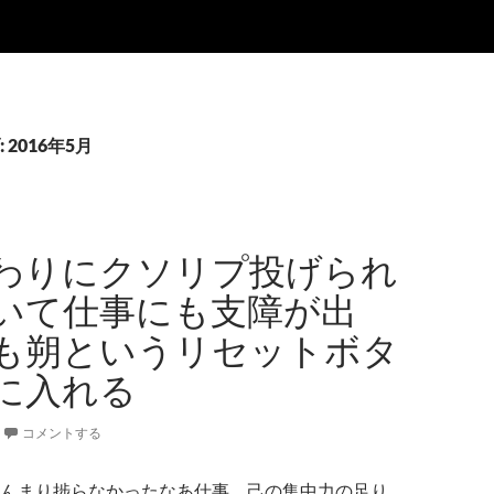
2016年5月
わりにクソリプ投げられ
いて仕事にも支障が出
も朔というリセットボタ
に入れる
コメントする
んまり捗らなかったなあ仕事。己の集中力の足り