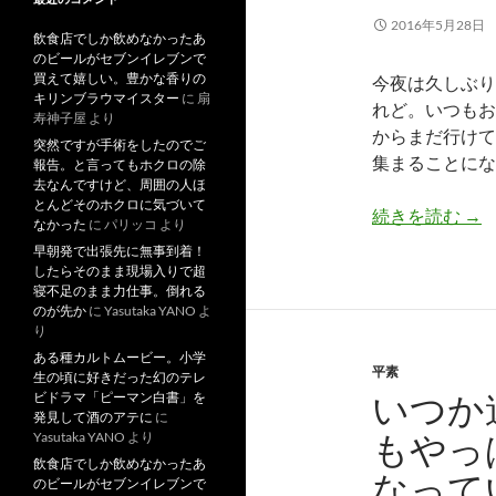
2016年5月28日
飲食店でしか飲めなかったあ
のビールがセブンイレブンで
買えて嬉しい。豊かな香りの
今夜は久しぶり
キリンブラウマイスター
に
扇
れど。いつもお
寿神子屋
より
からまだ行けて
突然ですが手術をしたのでご
集まることにな
報告。と言ってもホクロの除
去なんですけど、周囲の人ほ
とんどそのホクロに気づいて
フ
続きを読む
→
なかった
に
パリッコ
より
早朝発で出張先に無事到着！
したらそのまま現場入りで超
寝不足のまま力仕事。倒れる
のが先か
に
Yasutaka YANO
よ
り
ある種カルトムービー。小学
平素
生の頃に好きだった幻のテレ
いつか
ビドラマ「ピーマン白書」を
発見して酒のアテに
に
もやっ
Yasutaka YANO
より
飲食店でしか飲めなかったあ
なって
のビールがセブンイレブンで