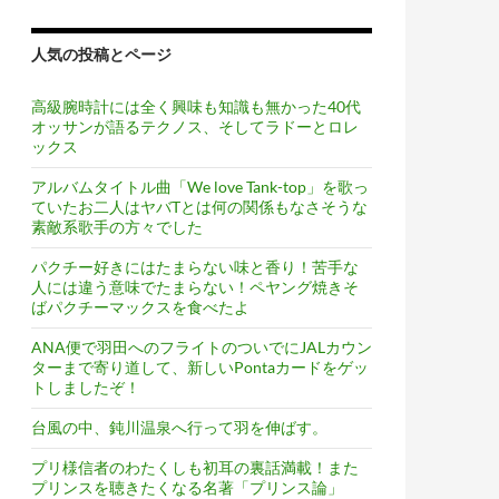
人気の投稿とページ
高級腕時計には全く興味も知識も無かった40代
オッサンが語るテクノス、そしてラドーとロレ
ックス
スバンド「ヤバイTシャツ屋さん」
アルバムタイトル曲「We love Tank-top」を歌っ
ていたお二人はヤバTとは何の関係もなさそうな
素敵系歌手の方々でした
パクチー好きにはたまらない味と香り！苦手な
人には違う意味でたまらない！ペヤング焼きそ
ばパクチーマックスを食べたよ
ANA便で羽田へのフライトのついでにJALカウン
ターまで寄り道して、新しいPontaカードをゲッ
トしましたぞ！
台風の中、鈍川温泉へ行って羽を伸ばす。
プリ様信者のわたくしも初耳の裏話満載！また
プリンスを聴きたくなる名著「プリンス論」