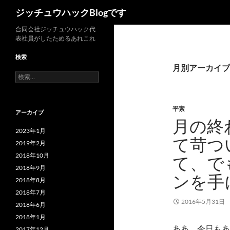
検
ジッチュウハックBlogです
索
コ
合同会社ジッチュウハック代
表社員がしたためるあれこれ
ン
テ
検索
ン
月別アーカイブ: 
検
ツ
索:
へ
ス
平素
アーカイブ
キ
月の終
ッ
2023年1月
て苛つ
プ
2019年2月
2018年10月
て、で
2018年9月
ンを手
2018年8月
2018年7月
2016年5月31日
2018年6月
2018年1月
ああ、今日もあ
2017年12月