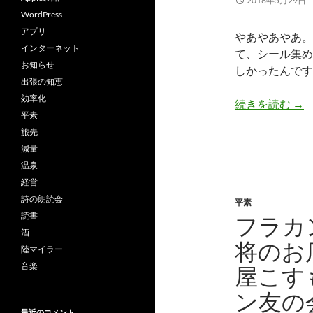
2016年5月29日
WordPress
アプリ
やあやあやあ。
インターネット
て、シール集め
お知らせ
しかったんです
出張の知恵
効率化
恩
続きを読む
→
平素
旅先
減量
温泉
経営
詩の朗読会
平素
読書
フラカ
酒
将のお店
陸マイラー
音楽
屋こす
ン友の
最近のコメント