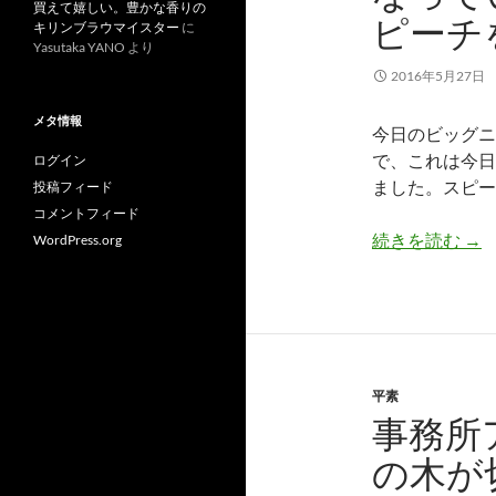
買えて嬉しい。豊かな香りの
ピーチ
キリンブラウマイスター
に
Yasutaka YANO
より
2016年5月27日
メタ情報
今日のビッグニ
で、これは今日
ログイン
ました。スピー
投稿フィード
コメントフィード
い
続きを読む
→
WordPress.org
平素
事務所
の木が