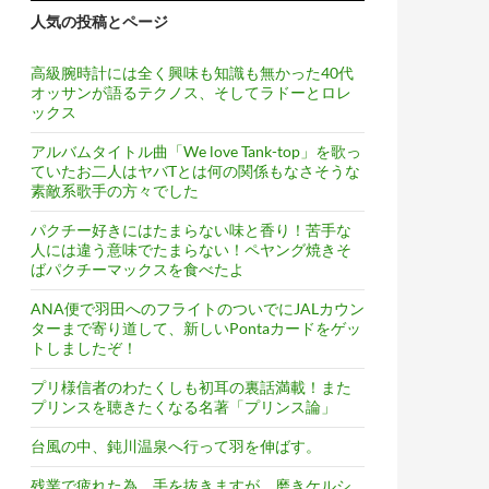
人気の投稿とページ
高級腕時計には全く興味も知識も無かった40代
オッサンが語るテクノス、そしてラドーとロレ
ックス
アルバムタイトル曲「We love Tank-top」を歌っ
ていたお二人はヤバTとは何の関係もなさそうな
素敵系歌手の方々でした
パクチー好きにはたまらない味と香り！苦手な
人には違う意味でたまらない！ペヤング焼きそ
ばパクチーマックスを食べたよ
ANA便で羽田へのフライトのついでにJALカウン
ターまで寄り道して、新しいPontaカードをゲッ
トしましたぞ！
プリ様信者のわたくしも初耳の裏話満載！また
プリンスを聴きたくなる名著「プリンス論」
台風の中、鈍川温泉へ行って羽を伸ばす。
残業で疲れた為、手を抜きますが、磨きケルシ