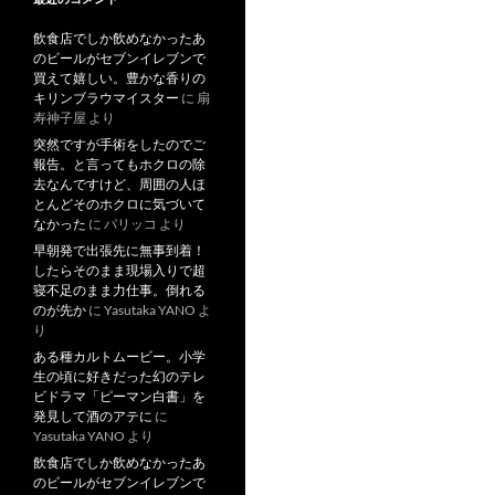
飲食店でしか飲めなかったあ
のビールがセブンイレブンで
買えて嬉しい。豊かな香りの
キリンブラウマイスター
に
扇
寿神子屋
より
突然ですが手術をしたのでご
報告。と言ってもホクロの除
去なんですけど、周囲の人ほ
とんどそのホクロに気づいて
なかった
に
パリッコ
より
早朝発で出張先に無事到着！
したらそのまま現場入りで超
寝不足のまま力仕事。倒れる
のが先か
に
Yasutaka YANO
よ
り
ある種カルトムービー。小学
生の頃に好きだった幻のテレ
ビドラマ「ピーマン白書」を
発見して酒のアテに
に
Yasutaka YANO
より
飲食店でしか飲めなかったあ
のビールがセブンイレブンで