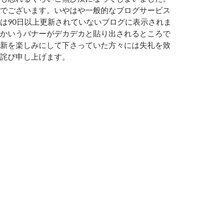
でございます。いやはや一般的なブログサービス
は90日以上更新されていないブログに表示されま
かいうバナーがデカデカと貼り出されるところで
新を楽しみにして下さっていた方々には失礼を致
詫び申し上げます。
事です。ちょっと慌ただしかったけど特に何事もなく更新サボ