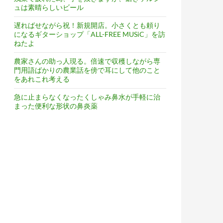
ュは素晴らしいビール
遅ればせながら祝！新規開店。小さくとも頼り
になるギターショップ「ALL-FREE MUSiC」を訪
ねたよ
農家さんの助っ人現る。倍速で収穫しながら専
門用語ばかりの農業話を傍で耳にして他のこと
をあれこれ考える
急に止まらなくなったくしゃみ鼻水が手軽に治
まった便利な形状の鼻炎薬