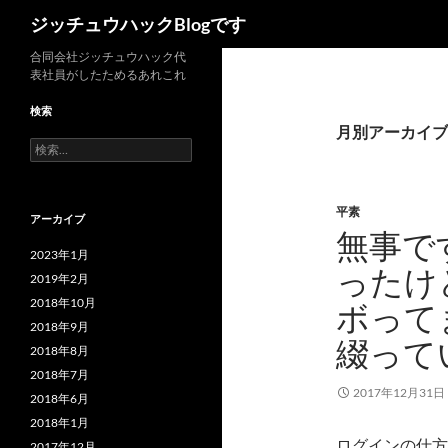
検
ジッチュウハックBlogです
索
コ
合同会社ジッチュウハック代
表社員がしたためるあれこれ
ン
テ
検索
ン
月別アーカイブ: 
検
ツ
索:
へ
ス
平素
アーカイブ
キ
無事で
ッ
2023年1月
ったけ
プ
2019年2月
2018年10月
ボって
2018年9月
綴って
2018年8月
2018年7月
2017年12月31日
2018年6月
2018年1月
ログインの仕方
2017年12月