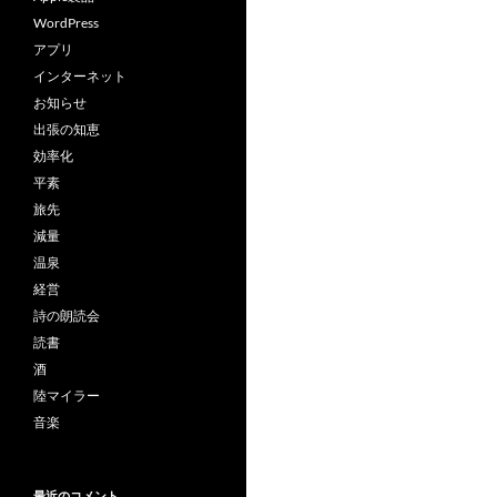
WordPress
アプリ
インターネット
お知らせ
出張の知恵
効率化
平素
旅先
減量
温泉
経営
詩の朗読会
読書
酒
陸マイラー
音楽
最近のコメント