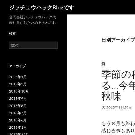
検
ジッチュウハックBlogです
索
コ
合同会社ジッチュウハック代
表社員がしたためるあれこれ
ン
テ
検索
ン
日別アーカイブ: 
検
ツ
索:
へ
ス
酒
アーカイブ
キ
季節の
ッ
2023年1月
る…今
プ
2019年2月
2018年10月
秋味
2018年9月
2018年8月
2015年8月29日
2018年7月
2018年6月
もう８月も終わ
2018年1月
感じる事もあり
2017年12月