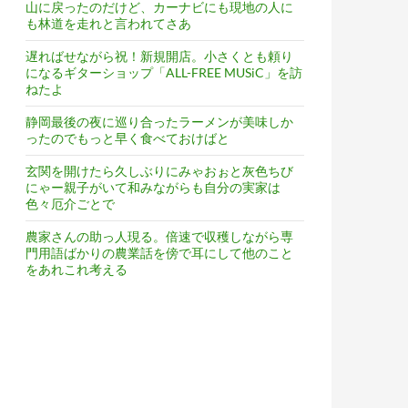
山に戻ったのだけど、カーナビにも現地の人に
も林道を走れと言われてさあ
遅ればせながら祝！新規開店。小さくとも頼り
になるギターショップ「ALL-FREE MUSiC」を訪
ねたよ
静岡最後の夜に巡り合ったラーメンが美味しか
ったのでもっと早く食べておけばと
玄関を開けたら久しぶりにみゃおぉと灰色ちび
にゃー親子がいて和みながらも自分の実家は
色々厄介ごとで
農家さんの助っ人現る。倍速で収穫しながら専
門用語ばかりの農業話を傍で耳にして他のこと
をあれこれ考える