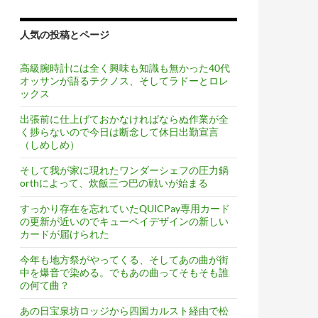
人気の投稿とページ
高級腕時計には全く興味も知識も無かった40代
オッサンが語るテクノス、そしてラドーとロレ
ックス
出張前に仕上げておかなければならぬ作業が全
く捗らないので今日は断念して休日出勤宣言
（しめしめ）
そして我が家に現れたワンダーシェフの圧力鍋
orthによって、炊飯三つ巴の戦いが始まる
すっかり存在を忘れていたQUICPay専用カード
の更新が近いのでキューペイデザインの新しい
カードが届けられた
今年も地方祭がやってくる、そしてあの曲が街
中を爆音で染める。でもあの曲ってそもそも誰
の何て曲？
あの日宝泉坊ロッジから四国カルスト経由で松