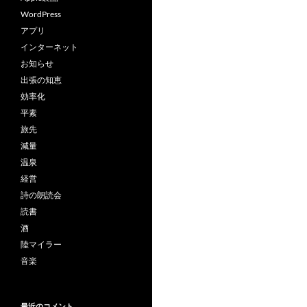
WordPress
アプリ
インターネット
お知らせ
出張の知恵
効率化
平素
旅先
減量
温泉
経営
詩の朗読会
読書
酒
陸マイラー
音楽
最近のコメント