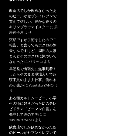
飲食店でしか飲めなかったあ
のビールがセブンイレブンで
買えて嬉しい。豊かな香りの
キリンブラウマイスター
に
扇
寿神子屋
より
突然ですが手術をしたのでご
報告。と言ってもホクロの除
去なんですけど、周囲の人ほ
とんどそのホクロに気づいて
なかった
に
パリッコ
より
早朝発で出張先に無事到着！
したらそのまま現場入りで超
寝不足のまま力仕事。倒れる
のが先か
に
Yasutaka YANO
よ
り
ある種カルトムービー。小学
生の頃に好きだった幻のテレ
ビドラマ「ピーマン白書」を
発見して酒のアテに
に
Yasutaka YANO
より
飲食店でしか飲めなかったあ
のビールがセブンイレブンで