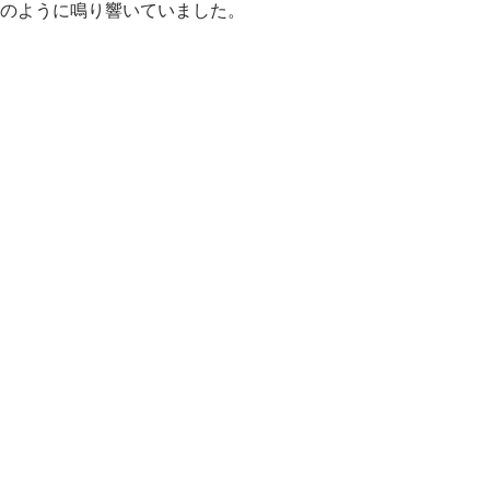
のように鳴り響いていました。
節の移ろいを酒売場で感じる…今年も秋がやってきたので秋味