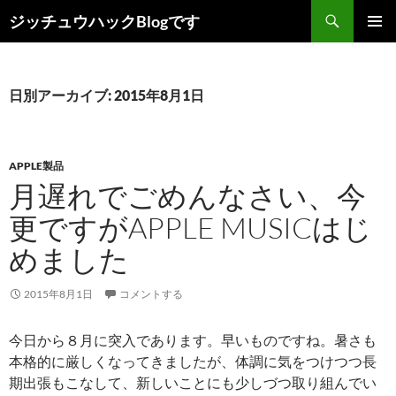
コ
検
ジッチュウハックBlogです
ン
索
メインメ
テ
ニュー
ン
ツ
日別アーカイブ: 2015年8月1日
へ
ス
キ
APPLE製品
ッ
月遅れでごめんなさい、今
プ
更ですがAPPLE MUSICはじ
めました
2015年8月1日
コメントする
今日から８月に突入であります。早いものですね。暑さも
本格的に厳しくなってきましたが、体調に気をつけつつ長
期出張もこなして、新しいことにも少しづつ取り組んでい