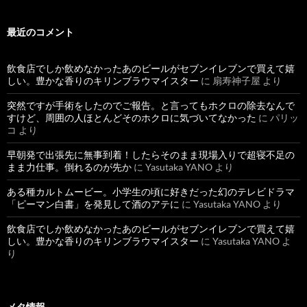
最近のコメント
飲食店でしか飲めなかったあのビールがセブンイレブンで買えて嬉
しい。豊かな香りのキリンブラウマイスター
に
扇寿神子屋
より
突然ですが手術をしたのでご報告。と言ってもホクロの除去なんで
すけど、周囲の人ほとんどそのホクロに気づいてなかった
に
パリッ
コ
より
早朝発で出張先に無事到着！したらそのまま現場入りで超寝不足の
まま力仕事。倒れるのが先か
に
Yasutaka YANO
より
ある種カルトムービー。小学生の頃に好きだった幻のテレビドラマ
「ピーマン白書」を発見して酒のアテに
に
Yasutaka YANO
より
飲食店でしか飲めなかったあのビールがセブンイレブンで買えて嬉
しい。豊かな香りのキリンブラウマイスター
に
Yasutaka YANO
よ
り
メタ情報