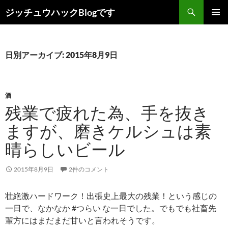
コ
検
ジッチュウハックBlogです
ン
索
メインメ
テ
ニュー
ン
ツ
日別アーカイブ: 2015年8月9日
へ
ス
キ
酒
ッ
残業で疲れた為、手を抜き
プ
ますが、磨きケルシュは素
晴らしいビール
2015年8月9日
2件のコメント
壮絶激ハードワーク！出張史上最大の残業！という感じの
一日で、なかなか #つらい な一日でした。でもでも社畜先
輩方にはまだまだ甘いと言われそうです。