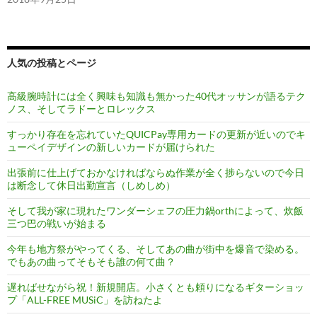
人気の投稿とページ
高級腕時計には全く興味も知識も無かった40代オッサンが語るテク
ノス、そしてラドーとロレックス
すっかり存在を忘れていたQUICPay専用カードの更新が近いのでキ
ューペイデザインの新しいカードが届けられた
出張前に仕上げておかなければならぬ作業が全く捗らないので今日
は断念して休日出勤宣言（しめしめ）
そして我が家に現れたワンダーシェフの圧力鍋orthによって、炊飯
三つ巴の戦いが始まる
今年も地方祭がやってくる、そしてあの曲が街中を爆音で染める。
でもあの曲ってそもそも誰の何て曲？
遅ればせながら祝！新規開店。小さくとも頼りになるギターショッ
プ「ALL-FREE MUSiC」を訪ねたよ