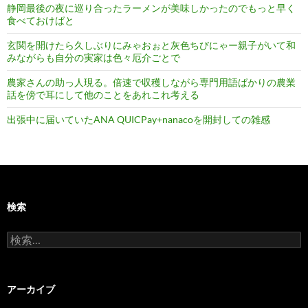
静岡最後の夜に巡り合ったラーメンが美味しかったのでもっと早く
食べておけばと
玄関を開けたら久しぶりにみゃおぉと灰色ちびにゃー親子がいて和
みながらも自分の実家は色々厄介ごとで
農家さんの助っ人現る。倍速で収穫しながら専門用語ばかりの農業
話を傍で耳にして他のことをあれこれ考える
出張中に届いていたANA QUICPay+nanacoを開封しての雑感
検索
検
索:
アーカイブ