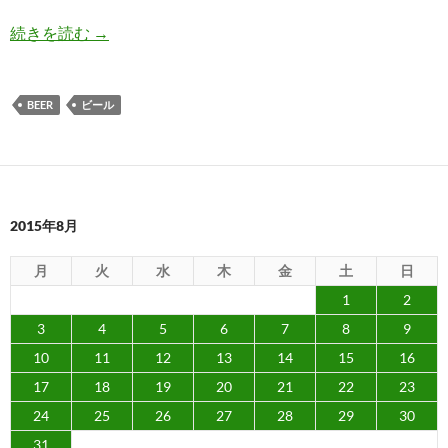
残業で疲れた為、手を抜きますが、磨きケルシュ
続きを読む
→
BEER
ビール
2015年8月
月
火
水
木
金
土
日
1
2
3
4
5
6
7
8
9
10
11
12
13
14
15
16
17
18
19
20
21
22
23
24
25
26
27
28
29
30
31