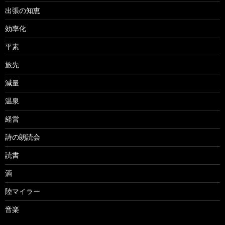
出張の知恵
効率化
平素
旅先
減量
温泉
経営
詩の朗読会
読書
酒
陸マイラー
音楽