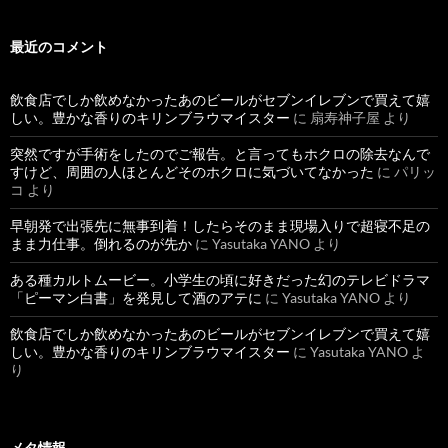
最近のコメント
飲食店でしか飲めなかったあのビールがセブンイレブンで買えて嬉
しい。豊かな香りのキリンブラウマイスター
に
扇寿神子屋
より
突然ですが手術をしたのでご報告。と言ってもホクロの除去なんで
すけど、周囲の人ほとんどそのホクロに気づいてなかった
に
パリッ
コ
より
早朝発で出張先に無事到着！したらそのまま現場入りで超寝不足の
まま力仕事。倒れるのが先か
に
Yasutaka YANO
より
ある種カルトムービー。小学生の頃に好きだった幻のテレビドラマ
「ピーマン白書」を発見して酒のアテに
に
Yasutaka YANO
より
飲食店でしか飲めなかったあのビールがセブンイレブンで買えて嬉
しい。豊かな香りのキリンブラウマイスター
に
Yasutaka YANO
よ
り
メタ情報