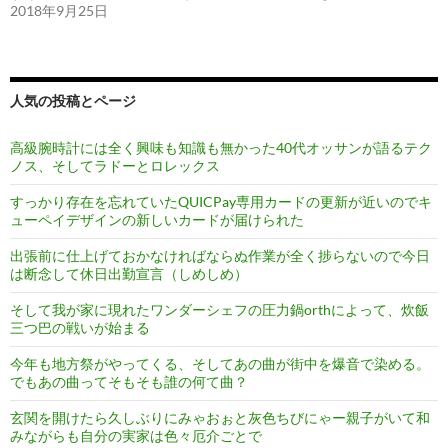
2018年9月25日
人気の投稿とページ
高級腕時計には全く興味も知識も無かった40代オッサンが語るテク
ノス、そしてラドーとロレックス
すっかり存在を忘れていたQUICPay専用カードの更新が近いのでキ
ューペイデザインの新しいカードが届けられた
出張前に仕上げておかなければならぬ作業が全く捗らないので今日
は断念して休日出勤宣言（しめしめ）
そして我が家に現れたワンダーシェフの圧力鍋orthによって、炊飯
三つ巴の戦いが始まる
今年も地方祭がやってくる、そしてあの曲が街中を爆音で染める。
でもあの曲ってそもそも誰の何て曲？
玄関を開けたら久しぶりにみゃおぉと灰色ちびにゃー親子がいて和
みながらも自分の実家は色々厄介ごとで