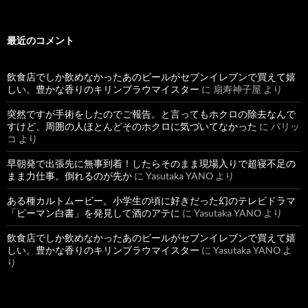
最近のコメント
飲食店でしか飲めなかったあのビールがセブンイレブンで買えて嬉
しい。豊かな香りのキリンブラウマイスター
に
扇寿神子屋
より
突然ですが手術をしたのでご報告。と言ってもホクロの除去なんで
すけど、周囲の人ほとんどそのホクロに気づいてなかった
に
パリッ
コ
より
早朝発で出張先に無事到着！したらそのまま現場入りで超寝不足の
まま力仕事。倒れるのが先か
に
Yasutaka YANO
より
ある種カルトムービー。小学生の頃に好きだった幻のテレビドラマ
「ピーマン白書」を発見して酒のアテに
に
Yasutaka YANO
より
飲食店でしか飲めなかったあのビールがセブンイレブンで買えて嬉
しい。豊かな香りのキリンブラウマイスター
に
Yasutaka YANO
よ
り