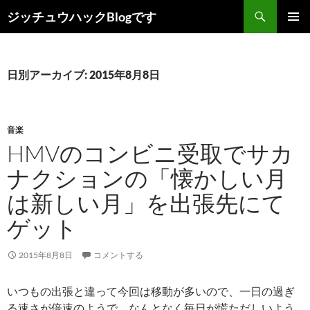
コ
検
ジッチュウハックBlogです
ン
索
メインメ
テ
ニュー
ン
ツ
日別アーカイブ: 2015年8月8日
へ
ス
キ
音楽
ッ
HMVのコンビニ受取でサカ
プ
ナクションの「懐かしい月
は新しい月」を出張先にて
ゲット
2015年8月8日
コメントする
いつもの出張と違って今回は移動が多いので、一日の過ぎ
る速さが倍速のようで、なんとなく毎日が慌ただしいよう