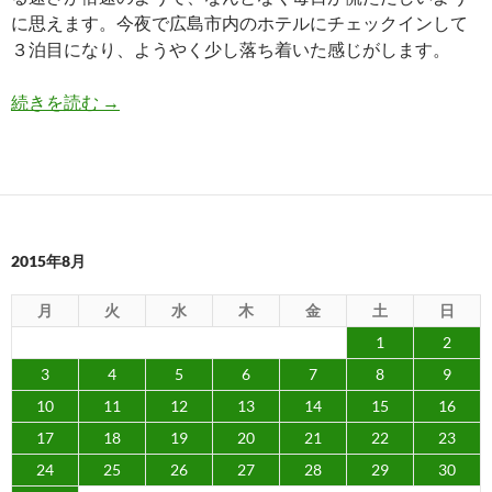
に思えます。今夜で広島市内のホテルにチェックインして
３泊目になり、ようやく少し落ち着いた感じがします。
HMVのコンビニ受取でサカナクションの「懐か
続きを読む
→
2015年8月
月
火
水
木
金
土
日
1
2
3
4
5
6
7
8
9
10
11
12
13
14
15
16
17
18
19
20
21
22
23
24
25
26
27
28
29
30