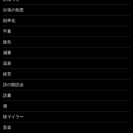
出張の知恵
効率化
平素
旅先
減量
温泉
経営
詩の朗読会
読書
酒
陸マイラー
音楽