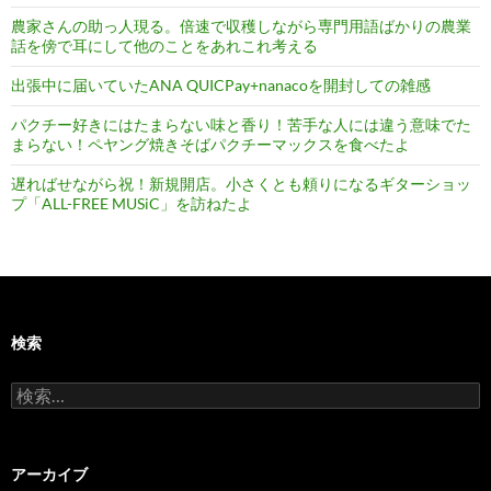
農家さんの助っ人現る。倍速で収穫しながら専門用語ばかりの農業
話を傍で耳にして他のことをあれこれ考える
出張中に届いていたANA QUICPay+nanacoを開封しての雑感
パクチー好きにはたまらない味と香り！苦手な人には違う意味でた
まらない！ペヤング焼きそばパクチーマックスを食べたよ
遅ればせながら祝！新規開店。小さくとも頼りになるギターショッ
プ「ALL-FREE MUSiC」を訪ねたよ
検索
検
索:
アーカイブ