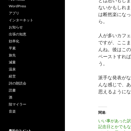
とは思いもしま
WordPress
ないかもしれま
アプリ
は断然楽になっ
インターネット
ら。
お知らせ
出張の知恵
人が多いカフェ
効率化
ですが、ここま
平素
んね。後はこの
旅先
ペーストすれば
減量
う。
温泉
経営
派手な発表がな
詩の朗読会
んな感じで、あ
読書
思えるようにな
酒
陸マイラー
音楽
関連
いい事があった訳
記念日とかでもな
最近のコメント