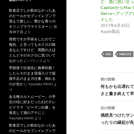
ど、急に思い立っ
CapitanからMac 
飲食店でしか飲めなかったあ
Sierraへアップ
のビールがセブンイレブンで
ドした
買えて嬉しい。豊かな香りの
2017年6月26日
キリンブラウマイスター
に
扇
Apple製品
寿神子屋
より
突然ですが手術をしたのでご
報告。と言ってもホクロの除
去なんですけど、周囲の人ほ
IOS
MACOS
とんどそのホクロに気づいて
なかった
に
パリッコ
より
早朝発で出張先に無事到着！
したらそのまま現場入りで超
投
寝不足のまま力仕事。倒れる
前の投稿
のが先か
に
Yasutaka YANO
よ
稿
何もかも出遅れて
り
さと書き終えて早
ナ
ある種カルトムービー。小学
生の頃に好きだった幻のテレ
ビ
ビドラマ「ピーマン白書」を
次の投稿
発見して酒のアテに
に
偶然見つけたサン
ゲ
Yasutaka YANO
より
ったりの縁起が良
飲食店でしか飲めなかったあ
ー
のビールがセブンイレブンで