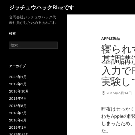
検
ジッチュウハックBlogです
索
コ
合同会社ジッチュウハック代
表社員がしたためるあれこれ
ン
テ
検索
APPLE製品
ン
検
寝られ
ツ
索:
へ
基調講
ス
アーカイブ
入力で
キ
ッ
2023年1月
実験し
プ
2019年2月
2018年10月
2016年6月14日
2018年9月
2018年8月
昨夜はせっかく
2018年7月
わちApple
2018年6月
しまったため、
2018年1月
た。
2017年12月