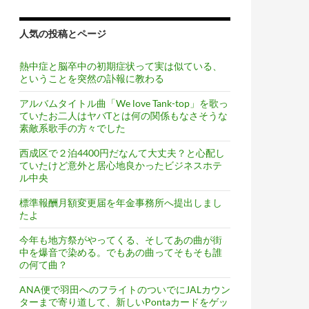
人気の投稿とページ
熱中症と脳卒中の初期症状って実は似ている、
ということを突然の訃報に教わる
アルバムタイトル曲「We love Tank-top」を歌っ
ていたお二人はヤバTとは何の関係もなさそうな
素敵系歌手の方々でした
西成区で２泊4400円だなんて大丈夫？と心配し
ていたけど意外と居心地良かったビジネスホテ
ル中央
標準報酬月額変更届を年金事務所へ提出しまし
たよ
今年も地方祭がやってくる、そしてあの曲が街
中を爆音で染める。でもあの曲ってそもそも誰
の何て曲？
ANA便で羽田へのフライトのついでにJALカウン
ターまで寄り道して、新しいPontaカードをゲッ