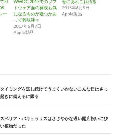
てEl
WWDC 2017でのソフ
せにあれこれ語る
OS
トウェア面の発表も気
2015年6月9日
グレー
になるものが幾つかあ
Apple製品
って興味津々
2017年6月7日
Apple製品
タイミングを逃し続けてうまくいかないこんな日はさっ
起きに備えるに限る
スベリア・バキュラリスはささやかな遅い開店祝いにぴ
い植物だった