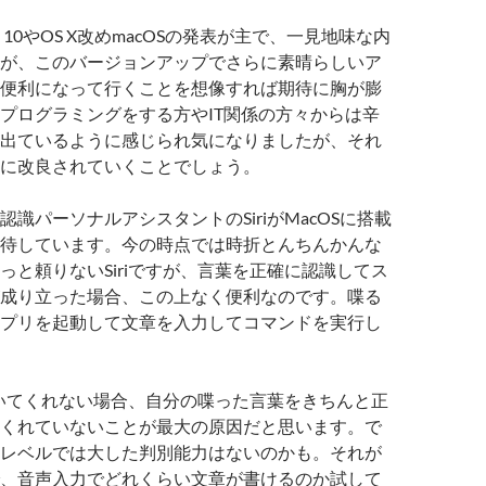
S 10やOS X改めmacOSの発表が主で、一見地味な内
が、このバージョンアップでさらに素晴らしいア
便利になって行くことを想像すれば期待に胸が膨
プログラミングをする方やIT関係の方々からは辛
出ているように感じられ気になりましたが、それ
に改良されていくことでしょう。
識パーソナルアシスタントのSiriがMacOSに搭載
待しています。今の時点では時折とんちんかんな
っと頼りないSiriですが、言葉を正確に認識してス
成り立った場合、この上なく便利なのです。喋る
プリを起動して文章を入力してコマンドを実行し
く働いてくれない場合、自分の喋った言葉をきちんと正
くれていないことが最大の原因だと思います。で
レベルでは大した判別能力はないのかも。それが
、音声入力でどれくらい文章が書けるのか試して