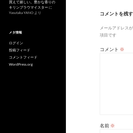
買えて嬉しい。豊かな香りの
シ
キリンブラウマイスター
に
Yasutaka YANO
より
コメントを残す
ョ
ン
メールアドレスが
メタ情報
項目です
ログイン
コメント
※
投稿フィード
コメントフィード
WordPress.org
名前
※