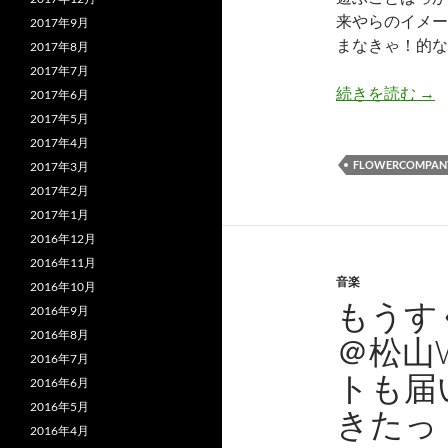
来やらのイメー
2017年9月
まなきゃ！的な
2017年8月
2017年7月
今
続きを読む
→
2017年6月
2017年5月
2017年4月
FLOWERCOMPAN
2017年3月
2017年2月
2017年1月
2016年12月
2016年11月
音楽
2016年10月
もうす
2016年9月
2016年8月
＠松山W
2016年7月
トも届
2016年6月
2016年5月
きたっ
2016年4月