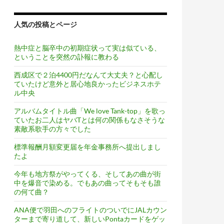
人気の投稿とページ
熱中症と脳卒中の初期症状って実は似ている、
ということを突然の訃報に教わる
西成区で２泊4400円だなんて大丈夫？と心配し
ていたけど意外と居心地良かったビジネスホテ
トも届いてテンション上がってきたっ！
ル中央
アルバムタイトル曲「We love Tank-top」を歌っ
ていたお二人はヤバTとは何の関係もなさそうな
素敵系歌手の方々でした
標準報酬月額変更届を年金事務所へ提出しまし
たよ
今年も地方祭がやってくる、そしてあの曲が街
中を爆音で染める。でもあの曲ってそもそも誰
の何て曲？
ANA便で羽田へのフライトのついでにJALカウン
ターまで寄り道して、新しいPontaカードをゲッ