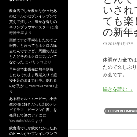
いされ
飲食店でしか飲めなかったあ
のビールがセブンイレブンで
ても楽
買えて嬉しい。豊かな香りの
キリンブラウマイスター
に
扇
の新年
寿神子屋
より
突然ですが手術をしたのでご
2016年1月17日
報告。と言ってもホクロの除
去なんですけど、周囲の人ほ
とんどそのホクロに気づいて
体調が万全では
なかった
に
パリッコ
より
たので久しぶり
早朝発で出張先に無事到着！
み会です。
したらそのまま現場入りで超
寝不足のまま力仕事。倒れる
のが先か
に
Yasutaka YANO
よ
と
続きを読む
→
り
ある種カルトムービー。小学
生の頃に好きだった幻のテレ
ビドラマ「ピーマン白書」を
FLOWERCOMPAN
発見して酒のアテに
に
Yasutaka YANO
より
飲食店でしか飲めなかったあ
のビールがセブンイレブンで