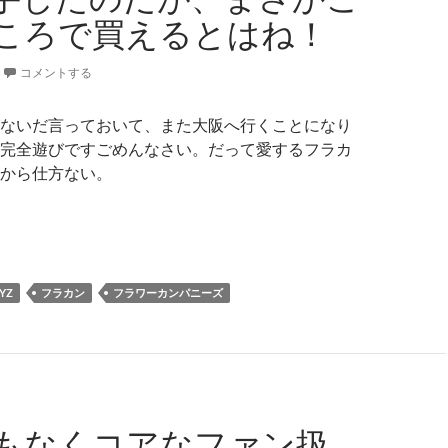
ころで買えるとはね！
コメントする
ないだ言っておいて、また大阪へ行くことになり
完全遊びですごめんなさい。だって愛するフラカ
から仕方ない。
するフラカンの為にリコーダーを入手したのだが、まさかこん
YZ
フラカン
フラワーカンパニーズ
もなくコアなファン扱