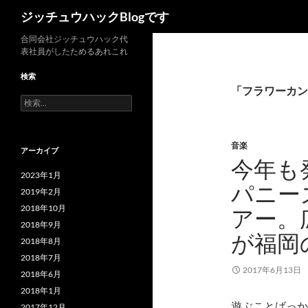
検
ジッチュウハックBlogです
索
コ
合同会社ジッチュウハック代
表社員がしたためるあれこれ
ン
テ
検索
ン
「フラワーカン
検
ツ
索:
へ
ス
音楽
アーカイブ
キ
今年も
ッ
2023年1月
パニー
プ
2019年2月
2018年10月
アー。
2018年9月
が福岡
2018年8月
2018年7月
2017年6月13日
2018年6月
2018年1月
遊ぶことばっか
2017年12月