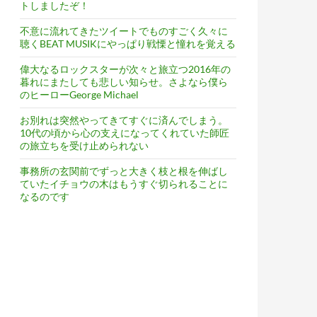
トしましたぞ！
不意に流れてきたツイートでものすごく久々に
聴くBEAT MUSIKにやっぱり戦慄と憧れを覚える
偉大なるロックスターが次々と旅立つ2016年の
暮れにまたしても悲しい知らせ。さよなら僕ら
のヒーローGeorge Michael
お別れは突然やってきてすぐに済んでしまう。
10代の頃から心の支えになってくれていた師匠
の旅立ちを受け止められない
なところで買えるとはね！
事務所の玄関前でずっと大きく枝と根を伸ばし
ていたイチョウの木はもうすぐ切られることに
なるのです