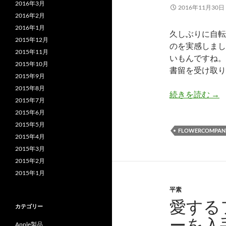
2016年3月
2016年11月30日
2016年2月
2016年1月
久しぶりに自転
2015年12月
のを実感しまし
2015年11月
いもんですね。
2015年10月
書留を受け取り
2015年9月
2015年8月
もう
続きを読む
→
2015年7月
2015年6月
2015年5月
FLOWERCOMPAN
2015年4月
2015年3月
2015年2月
2015年1月
平素
愛する
カテゴリー
ーを入
Apple製品