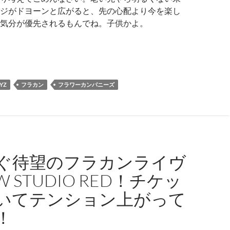
ジがドヨーンと広がると、先の心配より今を楽し
気分が優先されるもんでね。子供かよ。
年も発表されたフラワーカンパニーズ「フォークの爆発」ツア
YZ
フラカン
フラワーカンパニーズ
ぐ待望のフラカンライヴ
 STUDIO RED！チケッ
いてテンション上がって
！