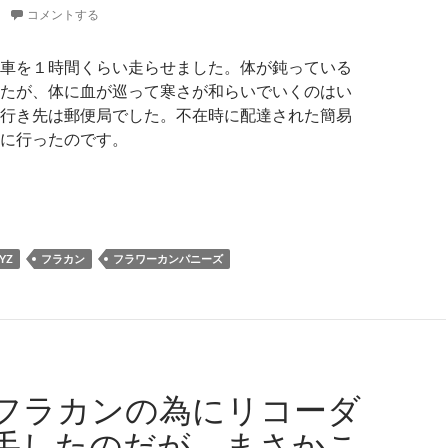
コメントする
車を１時間くらい走らせました。体が鈍っている
たが、体に血が巡って寒さが和らいでいくのはい
行き先は郵便局でした。不在時に配達された簡易
に行ったのです。
すぐ待望のフラカンライヴ＠松山W studio RED！チケッ
YZ
フラカン
フラワーカンパニーズ
フラカンの為にリコーダ
手したのだが、まさかこ