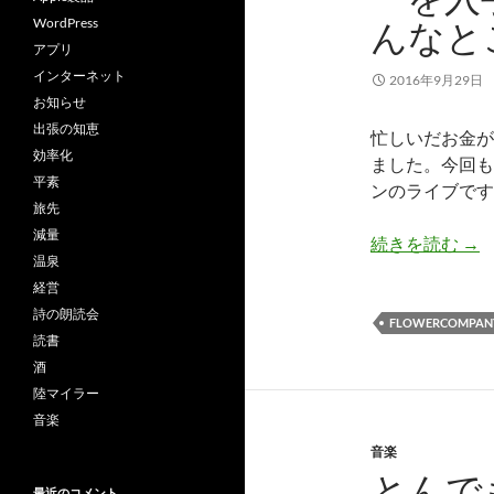
WordPress
んなと
アプリ
インターネット
2016年9月29日
お知らせ
出張の知恵
忙しいだお金が
効率化
ました。今回も
平素
ンのライブです
旅先
減量
愛
続きを読む
→
温泉
経営
詩の朗読会
FLOWERCOMPAN
読書
酒
陸マイラー
音楽
音楽
とんで
最近のコメント