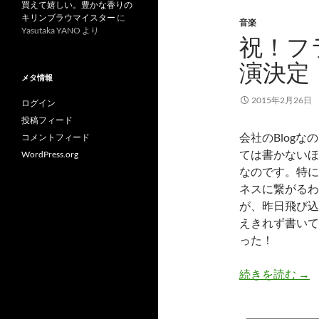
買えて嬉しい。豊かな香りの
キリンブラウマイスター
に
音楽
Yasutaka YANO
より
祝！フ
演決定
メタ情報
2015年2月26日
ログイン
投稿フィード
会社のBlog
コメントフィード
ては書かないほ
WordPress.org
なのです。特に
ネスに繋がるわ
が、昨日飛び込
えきれず書いて
った！
祝
続きを読む
→