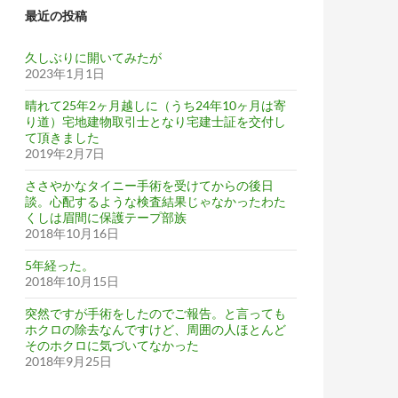
最近の投稿
久しぶりに開いてみたが
2023年1月1日
ー。広島のお寺にも惹かれたが福岡の神社へ申し込み
晴れて25年2ヶ月越しに（うち24年10ヶ月は寄
り道）宅地建物取引士となり宅建士証を交付し
て頂きました
2019年2月7日
ささやかなタイニー手術を受けてからの後日
談。心配するような検査結果じゃなかったわた
くしは眉間に保護テープ部族
2018年10月16日
5年経った。
2018年10月15日
突然ですが手術をしたのでご報告。と言っても
ホクロの除去なんですけど、周囲の人ほとんど
そのホクロに気づいてなかった
2018年9月25日