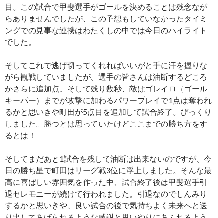
目。この試合で甲斐選手がゴールを決めることは残念なが
らありませんでしたが、この予想もしていなかったタイミ
ングでの見事な連携はわたくしの中では今日のハイライト
でした。
そしてこれで逃げ切ってくれればいいがと手に汗を握りな
がら観戦していましたが、選手の皆さんは油断するどころ
かさらに追加点。そして残り数秒、敵はゴレイロ（ゴール
キーパー）までが攻撃に加わるパワープレイで1点は奪われ
るかと思いきや町田が5点目を追加して試合終了。びっくり
しました。勝つとは思っていたけどここまでの勝ち方をす
るとは！
そしてまだあと1試合を残して油断は出来ないのですが、今
日の勝ち星で町田はリーグ戦3位に浮上しました。そんな最
高に喜ばしい雰囲気を作った中、試合終了後は甲斐選手引
退セレモニーが続けて行われました。引退なのでしんみり
するかと思いきや、良い試合の後で気持ちよく未来へと送
り出してあげられるような感謝と思いやりにあふれるよう