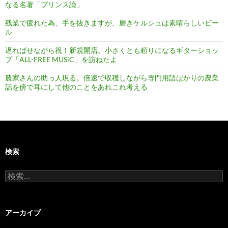
なる名著「プリンス論」
残業で疲れた為、手を抜きますが、磨きケルシュは素晴らしいビー
ル
遅ればせながら祝！新規開店。小さくとも頼りになるギターショッ
プ「ALL-FREE MUSiC」を訪ねたよ
農家さんの助っ人現る。倍速で収穫しながら専門用語ばかりの農業
話を傍で耳にして他のことをあれこれ考える
検索
検
索:
アーカイブ