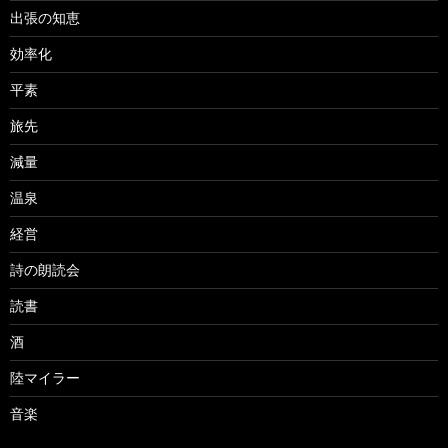
出張の知恵
効率化
平素
旅先
減量
温泉
経営
詩の朗読会
読書
酒
陸マイラー
音楽