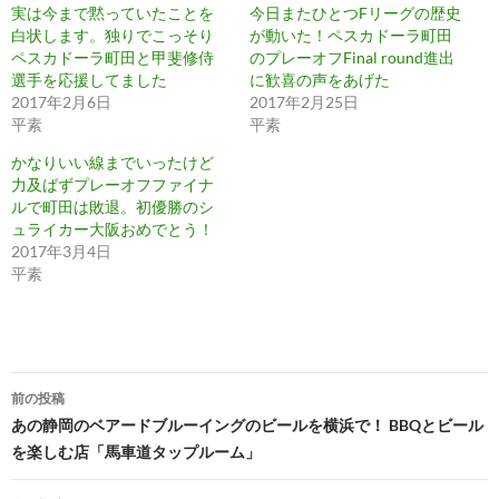
実は今まで黙っていたことを
今日またひとつFリーグの歴史
白状します。独りでこっそり
が動いた！ペスカドーラ町田
ペスカドーラ町田と甲斐修侍
のプレーオフFinal round進出
選手を応援してました
に歓喜の声をあげた
2017年2月6日
2017年2月25日
平素
平素
かなりいい線までいったけど
力及ばずプレーオフファイナ
ルで町田は敗退。初優勝のシ
ュライカー大阪おめでとう！
2017年3月4日
平素
投
前の投稿
稿
あの静岡のベアードブルーイングのビールを横浜で！ BBQとビール
を楽しむ店「馬車道タップルーム」
ナ