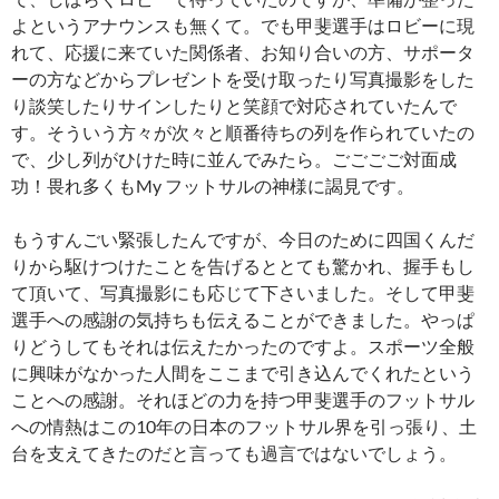
よというアナウンスも無くて。でも甲斐選手はロビーに現
れて、応援に来ていた関係者、お知り合いの方、サポータ
ーの方などからプレゼントを受け取ったり写真撮影をした
り談笑したりサインしたりと笑顔で対応されていたんで
す。そういう方々が次々と順番待ちの列を作られていたの
で、少し列がひけた時に並んでみたら。ごごごご対面成
功！畏れ多くもMy フットサルの神様に謁見です。
もうすんごい緊張したんですが、今日のために四国くんだ
りから駆けつけたことを告げるととても驚かれ、握手もし
て頂いて、写真撮影にも応じて下さいました。そして甲斐
選手への感謝の気持ちも伝えることができました。やっぱ
りどうしてもそれは伝えたかったのですよ。スポーツ全般
に興味がなかった人間をここまで引き込んでくれたという
ことへの感謝。それほどの力を持つ甲斐選手のフットサル
への情熱はこの10年の日本のフットサル界を引っ張り、土
台を支えてきたのだと言っても過言ではないでしょう。