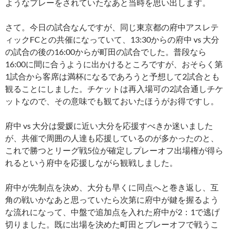
ようなプレーをされていたなあと当時を思い出します。
さて。今日の試合なんですが、同じ東京都の府中アスレテ
ィックFCとの共催になっていて、13:30からの府中 vs 大分
の試合の後の16:00からが町田の試合でした。普段なら
16:00に間に合うように出かけるところですが、おそらく第
1試合から客席は満杯になるであろうと予想して2試合とも
観ることにしました。チケットは再入場可の2試合通しチケ
ットなので、その意味でも観ておいたほうがお得ですし。
府中 vs 大分は愛媛に近い大分を応援すべきか迷いました
が、共催で周囲の人達も応援しているのが多かったのと、
これで勝つとリーグ戦5位が確定しプレーオフ出場権が得ら
れるという府中を応援しながら観戦しました。
府中が先制点を決め、大分も早くに同点へと巻き返し、互
角の戦いかなあと思っていたら次第に府中が鍵を握るよう
な流れになって、中盤で追加点を入れた府中が2：1で逃げ
切りました。既に出場を決めた町田とプレーオフで戦うこ