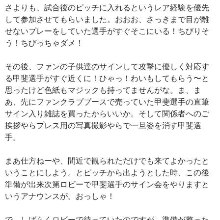
さよりも、試合後のピッチに入れるというレア経験を優先
して参加させてもらいました。おおお、さっきまで目が離
せないプレーをしていた選手がすぐそこにいる！ちびりそ
う！ちびっちゃダメ！
その後、ファンの子供達のサインして攻撃に優しく対応す
る甲斐選手がすぐ近くに！ひゃっ！わいもしてもらう〜と
思ったけど色紙もマジックも持ってませんがな。ま、ま
あ、先にファンクラブブースで売っていた甲斐選手の直筆
サイン入り雑誌を買ったからいいか。そして関係者へのご
挨拶やらプレス用の写真撮影やらで一旦姿を消す甲斐選
手。
まあ仕方ねーや、間近で観られただけでも来てよかったと
いうことにしよう。とピッチから出ようとした時、この後
準備が出来次第ロビーで甲斐選手のサイン会をやりますと
いうアナウンスが。おっしゃ！
で、しばらくロビーで待っていたのですが、準備が整った