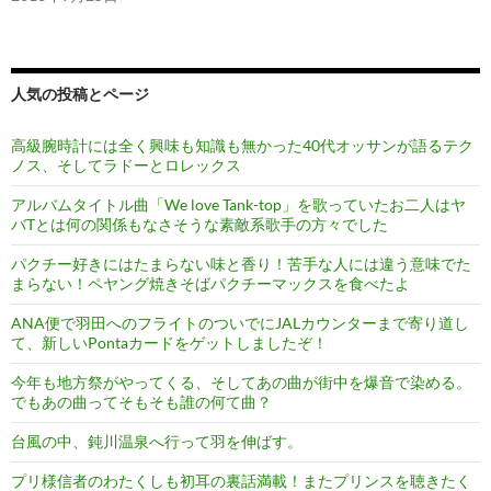
人気の投稿とページ
高級腕時計には全く興味も知識も無かった40代オッサンが語るテク
ノス、そしてラドーとロレックス
アルバムタイトル曲「We love Tank-top」を歌っていたお二人はヤ
バTとは何の関係もなさそうな素敵系歌手の方々でした
パクチー好きにはたまらない味と香り！苦手な人には違う意味でた
まらない！ペヤング焼きそばパクチーマックスを食べたよ
ANA便で羽田へのフライトのついでにJALカウンターまで寄り道し
て、新しいPontaカードをゲットしましたぞ！
今年も地方祭がやってくる、そしてあの曲が街中を爆音で染める。
でもあの曲ってそもそも誰の何て曲？
台風の中、鈍川温泉へ行って羽を伸ばす。
プリ様信者のわたくしも初耳の裏話満載！またプリンスを聴きたく