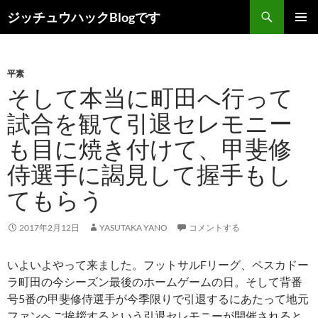
コ
検
ジッチュウハックBlogです
ン
索
メインメ
テ
ニュー
ン
平素
ツ
そして本当に町田へ行って
へ
ス
試合を観て引退セレモニー
キ
も目に焼き付けて、甲斐修
ッ
プ
侍選手に謁見して握手もし
てもらう
2017年2月12日
YASUTAKA YANO
コメントする
いよいよやって来ました。フットサルFリーグ、ペスカドー
ラ町田の今シーズン最後のホームゲームの日。そして背番
号5番の甲斐修侍選手が今季限りで引退するにあたって地元
ファンへご挨拶するという引退セレモニーが開催されると