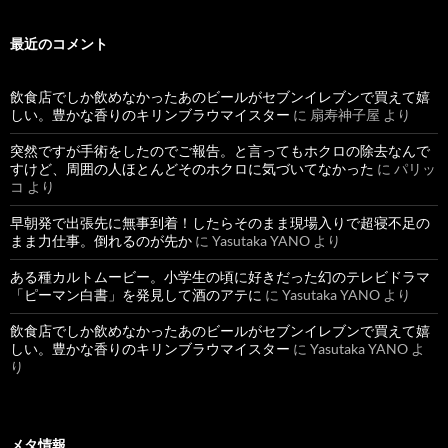
最近のコメント
飲食店でしか飲めなかったあのビールがセブンイレブンで買えて嬉
しい。豊かな香りのキリンブラウマイスター
に
扇寿神子屋
より
突然ですが手術をしたのでご報告。と言ってもホクロの除去なんで
すけど、周囲の人ほとんどそのホクロに気づいてなかった
に
パリッ
コ
より
早朝発で出張先に無事到着！したらそのまま現場入りで超寝不足の
まま力仕事。倒れるのが先か
に
Yasutaka YANO
より
ある種カルトムービー。小学生の頃に好きだった幻のテレビドラマ
「ピーマン白書」を発見して酒のアテに
に
Yasutaka YANO
より
飲食店でしか飲めなかったあのビールがセブンイレブンで買えて嬉
しい。豊かな香りのキリンブラウマイスター
に
Yasutaka YANO
よ
り
メタ情報