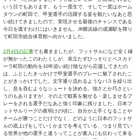
いう日でもあります。もう一度生で、そして一度はホーム
タウンの町田で、甲斐選手の活躍する姿を観たいなあと思
い続けてきましたので、実現させる最後のチャンスである
今日を逃すわけにはいきません。JR横浜線の成瀬駅を降り
て町田市総合体育館へ向かいました。
2月6日の記事
でも書きましたが、フットサルになど全く縁
が無かったこのわたくしが、表立たずひっそりとペスカド
ーラ町田の動向を10年追い続け陰ながら応援してきたの
は、ふとしたきっかけで甲斐選手のプレーに魅了されたこ
とがきっかけでした。文字通り流れるようなパスを繰り出
し、息を呑むようなシュートを決める。強さとか巧さとい
うのもありますが、その上で観客を魅せる・楽しませるプ
レーをされる選手だなあと強く印象に残りました。日本フ
ットサルリーグの夜明けの頃に、自分が上手くなることや
チームが勝つことだけでなく、どのように日本のフットサ
ルの底上げをしていくかまでを考えている、つまり見てい
る世界が他の選手と違うってことが素人にも伝わって来る