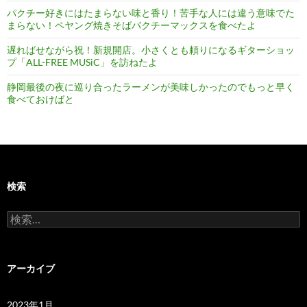
パクチー好きにはたまらない味と香り！苦手な人には違う意味でた
まらない！ペヤング焼きそばパクチーマックスを食べたよ
遅ればせながら祝！新規開店。小さくとも頼りになるギターショッ
プ「ALL-FREE MUSiC」を訪ねたよ
静岡最後の夜に巡り合ったラーメンが美味しかったのでもっと早く
食べておけばと
検索
検
索:
アーカイブ
2023年1月