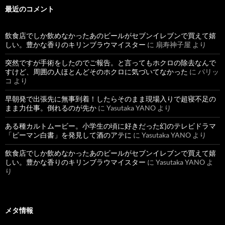
最近のコメント
飲食店でしか飲めなかったあのビールがセブンイレブンで買えて嬉
しい。豊かな香りのキリンブラウマイスター
に
扇寿神子屋
より
突然ですが手術をしたのでご報告。と言ってもホクロの除去なんで
すけど、周囲の人ほとんどそのホクロに気づいてなかった
に
パリッ
コ
より
早朝発で出張先に無事到着！したらそのまま現場入りで超寝不足の
まま力仕事。倒れるのが先か
に
Yasutaka YANO
より
ある種カルトムービー。小学生の頃に好きだった幻のテレビドラマ
「ピーマン白書」を発見して酒のアテに
に
Yasutaka YANO
より
飲食店でしか飲めなかったあのビールがセブンイレブンで買えて嬉
しい。豊かな香りのキリンブラウマイスター
に
Yasutaka YANO
よ
り
メタ情報