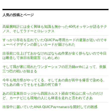
人気の投稿とページ
高級腕時計には全く興味も知識も無かった40代オッサンが語るテク
ノス、そしてラドーとロレックス
すっかり存在を忘れていたQUICPay専用カードの更新が近いのでキ
ューペイデザインの新しいカードが届けられた
出張前に仕上げておかなければならぬ作業が全く捗らないので今日
は断念して休日出勤宣言（しめしめ）
そして我が家に現れたワンダーシェフの圧力鍋orthによって、炊飯
三つ巴の戦いが始まる
今年も地方祭がやってくる、そしてあの曲が街中を爆音で染める。
でもあの曲ってそもそも誰の何て曲？
あの日宝泉坊ロッジから四国カルスト経由で松山に戻ったのだけ
ど、カーナビにも現地の人にも林道を走れと言われてさあ
出張中に届いていたANA QUICPay+nanacoを開封しての雑感