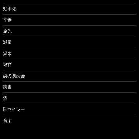
効率化
平素
旅先
減量
温泉
経営
詩の朗読会
読書
酒
陸マイラー
音楽