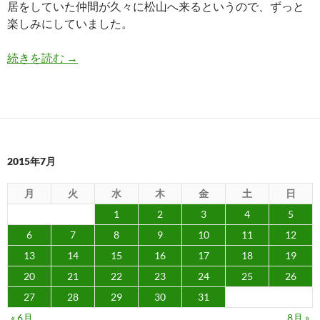
居をしていた仲間が久々に松山へ来るというので、ずっと
楽しみにしていました。
十数年振りに再会してどうでもいい話を堪能した
続きを読む
→
2015年7月
月
火
水
木
金
土
日
1
2
3
4
5
6
7
8
9
10
11
12
13
14
15
16
17
18
19
20
21
22
23
24
25
26
27
28
29
30
31
« 6月
8月 »