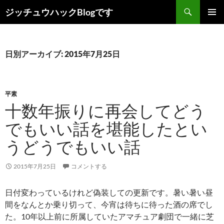
コ
検
ジッチュウハックBlogです
ン
索
メインメ
テ
ニュー
ン
ツ
日別アーカイブ: 2015年7月25日
へ
ス
キ
平素
ッ
十数年振りに再会してどう
プ
でもいい話を堪能したとい
うどうでもいい話
2015年7月25日
コメントする
日付変わっているけれど偽装しての更新です。暑い暑い昼
間をなんとか乗り切って、今宵は待ちに待った酒の席でし
た。10年以上前に所属していたアマチュア劇団で一緒に芝