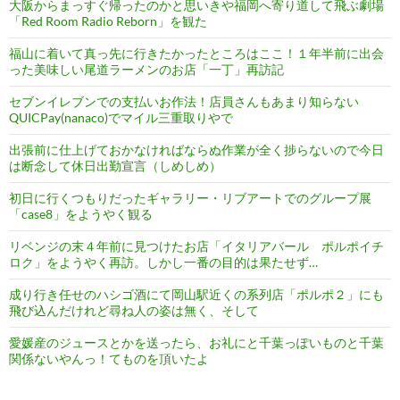
大阪からまっすぐ帰ったのかと思いきや福岡へ寄り道して飛ぶ劇場
「Red Room Radio Reborn」を観た
福山に着いて真っ先に行きたかったところはここ！１年半前に出会
った美味しい尾道ラーメンのお店「一丁」再訪記
セブンイレブンでの支払いお作法！店員さんもあまり知らない
QUICPay(nanaco)でマイル三重取りやで
出張前に仕上げておかなければならぬ作業が全く捗らないので今日
は断念して休日出勤宣言（しめしめ）
初日に行くつもりだったギャラリー・リブアートでのグループ展
「case8」をようやく観る
リベンジの末４年前に見つけたお店「イタリアバール ポルポイチ
ロク」をようやく再訪。しかし一番の目的は果たせず…
成り行き任せのハシゴ酒にて岡山駅近くの系列店「ポルポ２」にも
飛び込んだけれど尋ね人の姿は無く、そして
愛媛産のジュースとかを送ったら、お礼にと千葉っぽいものと千葉
関係ないやんっ！てものを頂いたよ