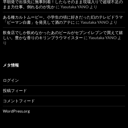
早朝発で出張先に無事到着！したらそのまま現場入りで超寝不足の
まま力仕事。倒れるのが先か
に
Yasutaka YANO
より
ある種カルトムービー。小学生の頃に好きだった幻のテレビドラマ
「ピーマン白書」を発見して酒のアテに
に
Yasutaka YANO
より
飲食店でしか飲めなかったあのビールがセブンイレブンで買えて嬉
しい。豊かな香りのキリンブラウマイスター
に
Yasutaka YANO
よ
り
メタ情報
ログイン
投稿フィード
コメントフィード
WordPress.org