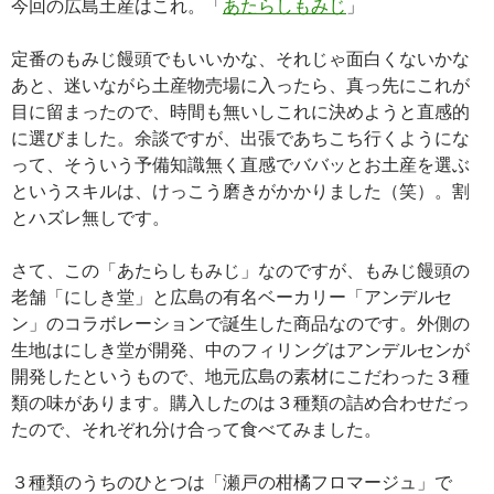
今回の広島土産はこれ。「
あたらしもみじ
」
定番のもみじ饅頭でもいいかな、それじゃ面白くないかな
あと、迷いながら土産物売場に入ったら、真っ先にこれが
目に留まったので、時間も無いしこれに決めようと直感的
に選びました。余談ですが、出張であちこち行くようにな
って、そういう予備知識無く直感でババッとお土産を選ぶ
というスキルは、けっこう磨きがかかりました（笑）。割
とハズレ無しです。
さて、この「あたらしもみじ」なのですが、もみじ饅頭の
老舗「にしき堂」と広島の有名ベーカリー「アンデルセ
ン」のコラボレーションで誕生した商品なのです。外側の
生地はにしき堂が開発、中のフィリングはアンデルセンが
開発したというもので、地元広島の素材にこだわった３種
類の味があります。購入したのは３種類の詰め合わせだっ
たので、それぞれ分け合って食べてみました。
３種類のうちのひとつは「瀬戸の柑橘フロマージュ」で