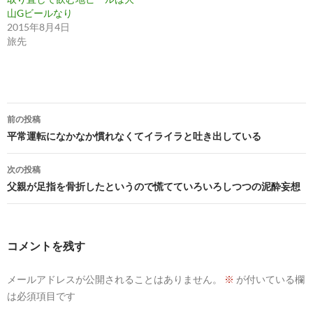
山Gビールなり
2015年8月4日
旅先
投
前の投稿
稿
平常運転になかなか慣れなくてイライラと吐き出している
ナ
次の投稿
ビ
父親が足指を骨折したというので慌てていろいろしつつの泥酔妄想
ゲ
ー
コメントを残す
シ
メールアドレスが公開されることはありません。
※
が付いている欄
ョ
は必須項目です
ン