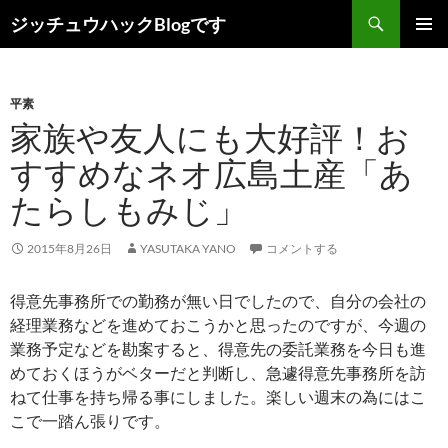
コ
検
ジッチュウハックBlogです
ン
索
メインメ
テ
ニュー
ン
平素
ツ
家族や友人にも大好評！お
へ
ス
すすめなネオ広島土産「あ
キ
たらしもみじ」
ッ
プ
2015年8月26日
YASUTAKA YANO
コメントする
得意先事務所での勤務が無い日でしたので、自分の会社の
経理業務などを進めておこうかと思ったのですが、今週の
業務予定などを勘案すると、得意先の委託業務を今日も進
めておくほうがベターだと判断し、急遽得意先事務所を訪
ねて仕事を持ち帰る事にしました。楽しい週末の為にはこ
こで一踏ん張りです。