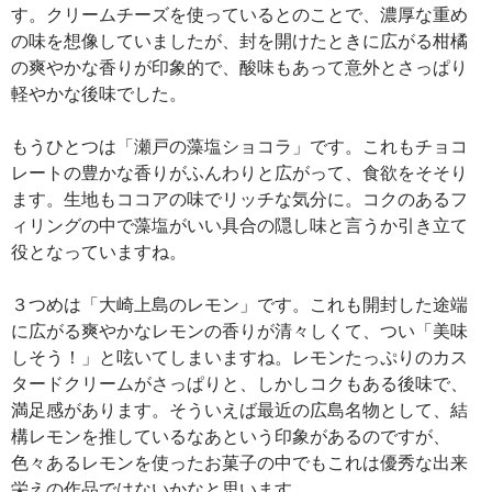
す。クリームチーズを使っているとのことで、濃厚な重め
の味を想像していましたが、封を開けたときに広がる柑橘
の爽やかな香りが印象的で、酸味もあって意外とさっぱり
軽やかな後味でした。
もうひとつは「瀬戸の藻塩ショコラ」です。これもチョコ
レートの豊かな香りがふんわりと広がって、食欲をそそり
ます。生地もココアの味でリッチな気分に。コクのあるフ
ィリングの中で藻塩がいい具合の隠し味と言うか引き立て
役となっていますね。
３つめは「大崎上島のレモン」です。これも開封した途端
に広がる爽やかなレモンの香りが清々しくて、つい「美味
しそう！」と呟いてしまいますね。レモンたっぷりのカス
タードクリームがさっぱりと、しかしコクもある後味で、
満足感があります。そういえば最近の広島名物として、結
構レモンを推しているなあという印象があるのですが、
色々あるレモンを使ったお菓子の中でもこれは優秀な出来
栄えの作品ではないかなと思います。