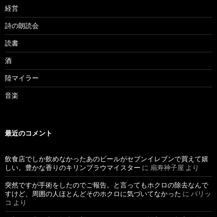
経営
詩の朗読会
読書
酒
陸マイラー
音楽
最近のコメント
飲食店でしか飲めなかったあのビールがセブンイレブンで買えて嬉
しい。豊かな香りのキリンブラウマイスター
に
扇寿神子屋
より
突然ですが手術をしたのでご報告。と言ってもホクロの除去なんで
すけど、周囲の人ほとんどそのホクロに気づいてなかった
に
パリッ
コ
より