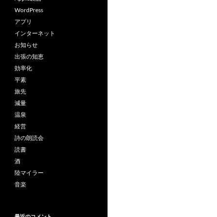
WordPress
アプリ
インターネット
お知らせ
出張の知恵
効率化
平素
旅先
減量
温泉
経営
詩の朗読会
読書
酒
陸マイラー
音楽
最近のコメント