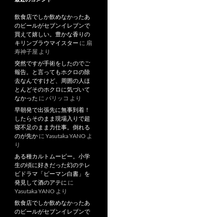
飲食店でしか飲めなかったあ
のビールがセブンイレブンで
買えて嬉しい。豊かな香りの
キリンブラウマイスター
に
扇
寿神子屋
より
突然ですが手術をしたのでご
報告。と言ってもホクロの除
去なんですけど、周囲の人ほ
とんどそのホクロに気づいて
なかった
に
パリッコ
より
早朝発で出張先に無事到着！
したらそのまま現場入りで超
寝不足のまま力仕事。倒れる
のが先か
に
Yasutaka YANO
よ
り
ある種カルトムービー。小学
生の頃に好きだった幻のテレ
ビドラマ「ピーマン白書」を
発見して酒のアテに
に
Yasutaka YANO
より
飲食店でしか飲めなかったあ
のビールがセブンイレブンで