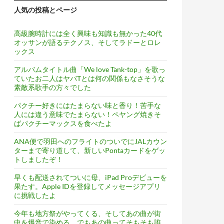
人気の投稿とページ
高級腕時計には全く興味も知識も無かった40代
オッサンが語るテクノス、そしてラドーとロレ
ックス
アルバムタイトル曲「We love Tank-top」を歌っ
ていたお二人はヤバTとは何の関係もなさそうな
素敵系歌手の方々でした
パクチー好きにはたまらない味と香り！苦手な
人には違う意味でたまらない！ペヤング焼きそ
ばパクチーマックスを食べたよ
ANA便で羽田へのフライトのついでにJALカウン
ターまで寄り道して、新しいPontaカードをゲッ
トしましたぞ！
早くも配送されてついに母、iPad Proデビューを
果たす。Apple IDを登録してメッセージアプリ
に挑戦したよ
今年も地方祭がやってくる、そしてあの曲が街
中を爆音で染める。でもあの曲ってそもそも誰