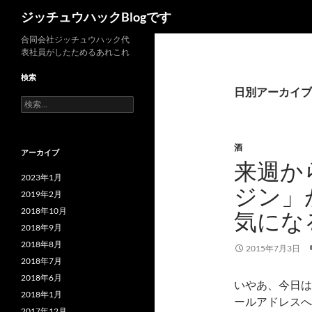
検
ジッチュウハックBlogです
索
コ
合同会社ジッチュウハック代
表社員がしたためるあれこれ
ン
テ
検索
ン
日別アーカイブ: 
検
ツ
索:
へ
ス
酒
アーカイブ
キ
来週か
ッ
2023年1月
ジン」
プ
2019年2月
2018年10月
気にな
2018年9月
2018年8月
2015年7月3日
2018年7月
2018年6月
いやあ、今日は
2018年1月
ールアドレスへ届
2017年12月