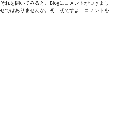
それを開いてみると、Blogにコメントがつきまし
せではありませんか。初！初ですよ！コメントを
週からのEテレ「まる得マガジン」がビールネタでちょっと気に