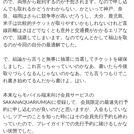
ので、両県から殺到するのが予想されます。なので申し込
んでも取れるかどうかわからない。かといって神戸、奈
良、福岡はさらに競争率が高いだろうし、大分、鹿児島、
米子は比較的チケットが取りやすいかもしれないけれど直
線距離はさほどでなくとも意外と交通費がかかるエリアな
ので、躊躇してしまいます。なのでなんとかして福山を取
るのが今回の自分の最適解でした。
で、結論から言うと無事に抽選に当選してチケットを確保
しました。これ言っちゃっていいのかなあ、書いたら今後
取りづらくなるんじゃないのかなあ。でも言うつもりでこ
れ書き始めてるんだから書けよ。はい。
本来ならモバイル端末向け会員サービスの
SAKANAQUARIUM(A)に登録して、会員限定の最速先行予
約に申し込むのが良いのだと思いますが、入会もしていな
いしツアーのことを知った時にはその会員先行予約も終わ
っていたので、プレイガイドでの先行予約に賭けるしかな
い状態でした。