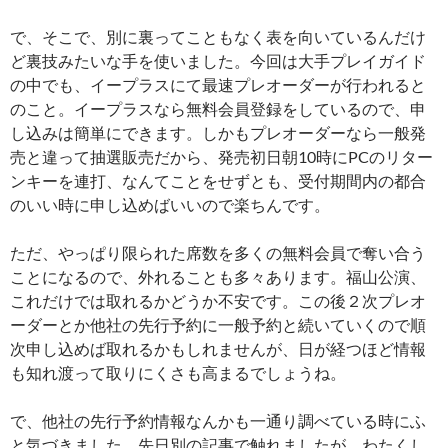
で、そこで、別に裏ってこともなく表を向いているんだけ
ど裏技みたいな手を使いました。今回は大手プレイガイド
の中でも、イープラスにて最速プレオーダーが行われると
のこと。イープラスなら無料会員登録をしているので、申
し込みは簡単にできます。しかもプレオーダーなら一般発
売と違って抽選販売だから、発売初日朝10時にPCのリター
ンキーを連打、なんてことをせずとも、受付期間内の都合
のいい時に申し込めばいいので楽ちんです。
ただ、やっぱり限られた席数を多くの無料会員で奪い合う
ことになるので、外れることも多々あります。福山公演、
これだけでは取れるかどうか不安です。この後２次プレオ
ーダーとか他社の先行予約に一般予約と続いていくので順
次申し込めば取れるかもしれませんが、日が経つほど情報
も知れ渡って取りにくさも高まるでしょうね。
で、他社の先行予約情報なんかも一通り調べている時にふ
と気づきました。先日別の記事で触れましたが、わたくし