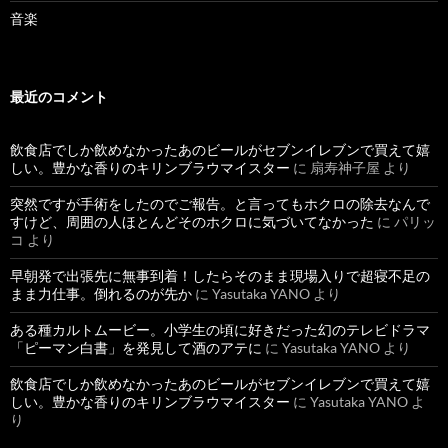
音楽
最近のコメント
飲食店でしか飲めなかったあのビールがセブンイレブンで買えて嬉
しい。豊かな香りのキリンブラウマイスター
に
扇寿神子屋
より
突然ですが手術をしたのでご報告。と言ってもホクロの除去なんで
すけど、周囲の人ほとんどそのホクロに気づいてなかった
に
パリッ
コ
より
早朝発で出張先に無事到着！したらそのまま現場入りで超寝不足の
まま力仕事。倒れるのが先か
に
Yasutaka YANO
より
ある種カルトムービー。小学生の頃に好きだった幻のテレビドラマ
「ピーマン白書」を発見して酒のアテに
に
Yasutaka YANO
より
飲食店でしか飲めなかったあのビールがセブンイレブンで買えて嬉
しい。豊かな香りのキリンブラウマイスター
に
Yasutaka YANO
よ
り