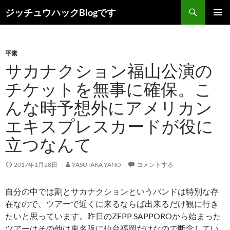
コ
検
ジッチュウハックBlogです
ン
索
メインメ
テ
ニュー
ン
平素
ツ
サカナクション福山公演の
へ
ス
チケットを無事に確保。こ
キ
んな時予想外にアメリカン
ッ
プ
エキスプレスカードが役に
立つなんて
2017年1月28日
YASUTAKA YANO
コメントする
自分の中では割とサカナクションというバンドは特別な存
在なので、ツアーで近くに来るならば出来るだけ観に行き
たいと思っています。昨日のZEPP SAPPOROから始まった
ツアーはその他は東名阪に仙台福岡だけなので断念してい