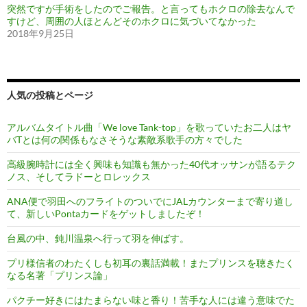
突然ですが手術をしたのでご報告。と言ってもホクロの除去なんで
すけど、周囲の人ほとんどそのホクロに気づいてなかった
2018年9月25日
人気の投稿とページ
アルバムタイトル曲「We love Tank-top」を歌っていたお二人はヤ
バTとは何の関係もなさそうな素敵系歌手の方々でした
高級腕時計には全く興味も知識も無かった40代オッサンが語るテク
ノス、そしてラドーとロレックス
ANA便で羽田へのフライトのついでにJALカウンターまで寄り道し
て、新しいPontaカードをゲットしましたぞ！
台風の中、鈍川温泉へ行って羽を伸ばす。
プリ様信者のわたくしも初耳の裏話満載！またプリンスを聴きたく
なる名著「プリンス論」
パクチー好きにはたまらない味と香り！苦手な人には違う意味でた