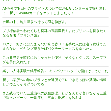
ANA便で羽田へのフライトのついでにJALカウンターまで寄り道し
て、新しいPontaカードをゲットしましたぞ！
台風の中、鈍川温泉へ行って羽を伸ばす。
プリ様信者のわたくしも初耳の裏話満載！またプリンスを聴きたく
なる名著「プリンス論」
パクチー好きにはたまらない味と香り！苦手な人には違う意味でた
まらない！ペヤング焼きそばパクチーマックスを食べたよ
これ弁当男子時代に欲しかった！便利（そうな）グッズ、スープマ
グを手に入れたぞ
楽しい人体実験の結果報告♪ キズパワーパッドで傷口はこうなった
新しい某所への旅のプランとか近所でアレできるっぽい某所の情報
とかでこっそり浮ついてる
まだ残っていた三重出張の残務処理、とかなんとか言いながら三重
で買ったビール「一番搾り 三重に乾杯」を飲むよ