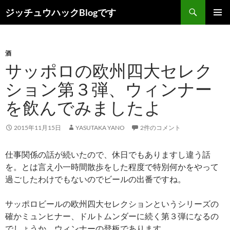
コ
検
ジッチュウハックBlogです
ン
索
メインメ
テ
ニュー
ン
酒
ツ
サッポロの欧州四大セレク
へ
ス
ション第３弾、ウィンナー
キ
を飲んでみましたよ
ッ
プ
2015年11月15日
YASUTAKA YANO
2件のコメント
仕事関係の話が続いたので、休日でもありますし違う話
を。とは言え小一時間散歩をした程度で特別何かをやって
過ごしたわけでもないのでビールの出番ですね。
サッポロビールの欧州四大セレクションというシリーズの
確かミュンヒナー、ドルトムンダーに続く第３弾になるの
でしょうか。ウィンナーの登板であります。