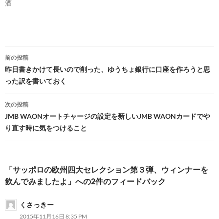
酒
投
前の投稿
稿
昨日書きかけて長いので削った、ゆうちょ銀行に口座を作ろうと思
った訳を書いておく
ナ
ビ
次の投稿
JMB WAONオートチャージの設定を新しいJMB WAONカードでや
ゲ
り直す時に気をつけること
ー
シ
「サッポロの欧州四大セレクション第３弾、ウィンナーを
ョ
飲んでみましたよ」への2件のフィードバック
ン
くさっきー
2015年11月16日 8:35 PM