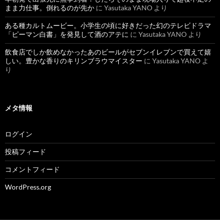
まま力仕事。倒れるのが先か
に
Yasutaka YANO
より
ある種カルトムービー。小学生の頃に好きだった幻のテレビドラマ
「ピーマン白書」を発見して酒のアテに
に
Yasutaka YANO
より
飲食店でしか飲めなかったあのビールがセブンイレブンで買えて嬉
しい。豊かな香りのキリンブラウマイスター
に
Yasutaka YANO
よ
り
メタ情報
ログイン
投稿フィード
コメントフィード
WordPress.org