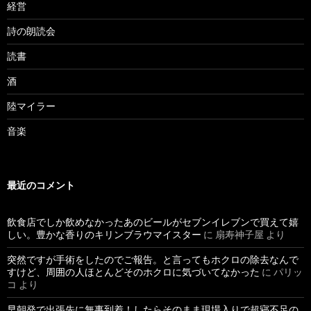
経営
詩の朗読会
読書
酒
陸マイラー
音楽
最近のコメント
飲食店でしか飲めなかったあのビールがセブンイレブンで買えて嬉
しい。豊かな香りのキリンブラウマイスター
に
扇寿神子屋
より
突然ですが手術をしたのでご報告。と言ってもホクロの除去なんで
すけど、周囲の人ほとんどそのホクロに気づいてなかった
に
パリッ
コ
より
早朝発で出張先に無事到着！したらそのまま現場入りで超寝不足の