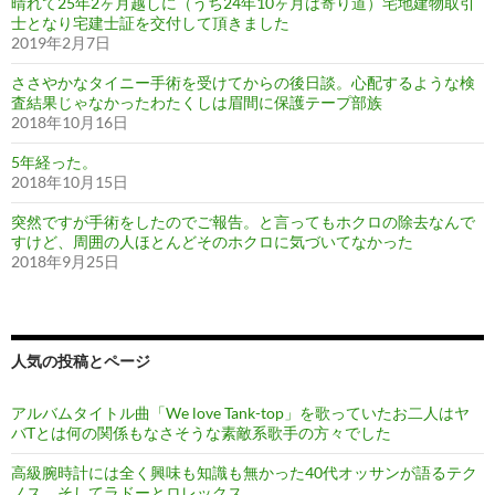
晴れて25年2ヶ月越しに（うち24年10ヶ月は寄り道）宅地建物取引
士となり宅建士証を交付して頂きました
2019年2月7日
ささやかなタイニー手術を受けてからの後日談。心配するような検
査結果じゃなかったわたくしは眉間に保護テープ部族
2018年10月16日
5年経った。
2018年10月15日
突然ですが手術をしたのでご報告。と言ってもホクロの除去なんで
すけど、周囲の人ほとんどそのホクロに気づいてなかった
2018年9月25日
人気の投稿とページ
アルバムタイトル曲「We love Tank-top」を歌っていたお二人はヤ
バTとは何の関係もなさそうな素敵系歌手の方々でした
高級腕時計には全く興味も知識も無かった40代オッサンが語るテク
ノス、そしてラドーとロレックス