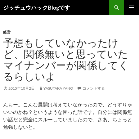
コ
検
ジッチュウハックBlogです
ン
索
メインメ
テ
ニュー
ン
経営
ツ
予想もしていなかったけ
へ
ス
ど、関係無いと思っていた
キ
マイナンバーが関係してく
ッ
プ
るらしいよ
2015年10月2日
YASUTAKA YANO
コメントする
んもー。こんな展開は考えていなかったので、どうすりゃ
いいのかね？というような困った話です。自分には関係無
い話だと完全にスルーしていましたので。さあ、ちょっと
勉強しないと。