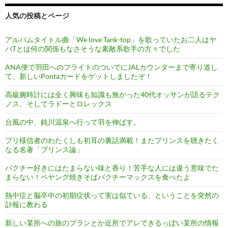
人気の投稿とページ
アルバムタイトル曲「We love Tank-top」を歌っていたお二人はヤ
バTとは何の関係もなさそうな素敵系歌手の方々でした
ANA便で羽田へのフライトのついでにJALカウンターまで寄り道し
て、新しいPontaカードをゲットしましたぞ！
高級腕時計には全く興味も知識も無かった40代オッサンが語るテク
ノス、そしてラドーとロレックス
台風の中、鈍川温泉へ行って羽を伸ばす。
プリ様信者のわたくしも初耳の裏話満載！またプリンスを聴きたく
なる名著「プリンス論」
パクチー好きにはたまらない味と香り！苦手な人には違う意味でた
まらない！ペヤング焼きそばパクチーマックスを食べたよ
熱中症と脳卒中の初期症状って実は似ている、ということを突然の
訃報に教わる
新しい某所への旅のプランとか近所でアレできるっぽい某所の情報