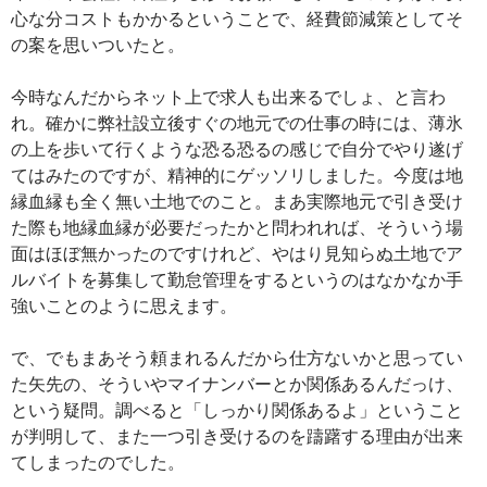
心な分コストもかかるということで、経費節減策としてそ
の案を思いついたと。
今時なんだからネット上で求人も出来るでしょ、と言わ
れ。確かに弊社設立後すぐの地元での仕事の時には、薄氷
の上を歩いて行くような恐る恐るの感じで自分でやり遂げ
てはみたのですが、精神的にゲッソリしました。今度は地
縁血縁も全く無い土地でのこと。まあ実際地元で引き受け
た際も地縁血縁が必要だったかと問われれば、そういう場
面はほぼ無かったのですけれど、やはり見知らぬ土地でア
ルバイトを募集して勤怠管理をするというのはなかなか手
強いことのように思えます。
で、でもまあそう頼まれるんだから仕方ないかと思ってい
た矢先の、そういやマイナンバーとか関係あるんだっけ、
という疑問。調べると「しっかり関係あるよ」ということ
が判明して、また一つ引き受けるのを躊躇する理由が出来
てしまったのでした。