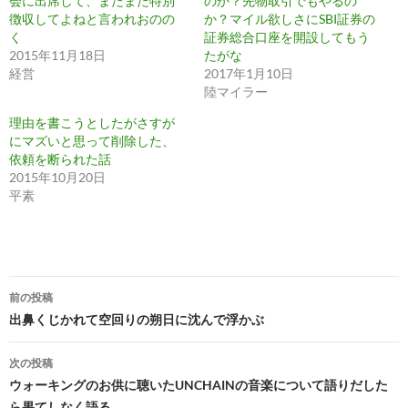
会に出席して、またまた特別
のか？先物取引でもやるの
徴収してよねと言われおのの
か？マイル欲しさにSBI証券の
く
証券総合口座を開設してもう
2015年11月18日
たがな
経営
2017年1月10日
陸マイラー
理由を書こうとしたがさすが
にマズいと思って削除した、
依頼を断られた話
2015年10月20日
平素
投
前の投稿
稿
出鼻くじかれて空回りの朔日に沈んで浮かぶ
ナ
次の投稿
ビ
ウォーキングのお供に聴いたUNCHAINの音楽について語りだした
ら果てしなく語る