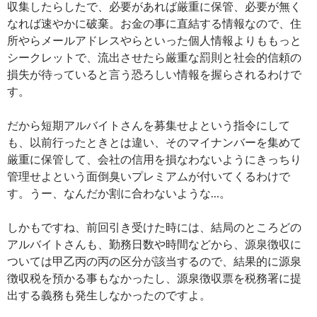
収集したらしたで、必要があれば厳重に保管、必要が無く
なれば速やかに破棄。お金の事に直結する情報なので、住
所やらメールアドレスやらといった個人情報よりももっと
シークレットで、流出させたら厳重な罰則と社会的信頼の
損失が待っていると言う恐ろしい情報を握らされるわけで
す。
だから短期アルバイトさんを募集せよという指令にして
も、以前行ったときとは違い、そのマイナンバーを集めて
厳重に保管して、会社の信用を損なわないようにきっちり
管理せよという面倒臭いプレミアムが付いてくるわけで
す。うー、なんだか割に合わないような…。
しかもですね、前回引き受けた時には、結局のところどの
アルバイトさんも、勤務日数や時間などから、源泉徴収に
ついては甲乙丙の丙の区分が該当するので、結果的に源泉
徴収税を預かる事もなかったし、源泉徴収票を税務署に提
出する義務も発生しなかったのですよ。