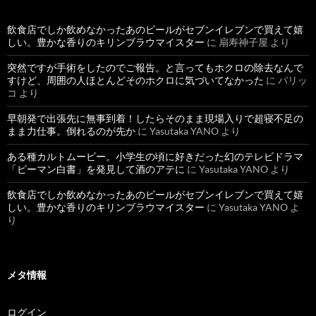
飲食店でしか飲めなかったあのビールがセブンイレブンで買えて嬉
しい。豊かな香りのキリンブラウマイスター
に
扇寿神子屋
より
突然ですが手術をしたのでご報告。と言ってもホクロの除去なんで
すけど、周囲の人ほとんどそのホクロに気づいてなかった
に
パリッ
コ
より
早朝発で出張先に無事到着！したらそのまま現場入りで超寝不足の
まま力仕事。倒れるのが先か
に
Yasutaka YANO
より
ある種カルトムービー。小学生の頃に好きだった幻のテレビドラマ
「ピーマン白書」を発見して酒のアテに
に
Yasutaka YANO
より
飲食店でしか飲めなかったあのビールがセブンイレブンで買えて嬉
しい。豊かな香りのキリンブラウマイスター
に
Yasutaka YANO
よ
り
メタ情報
ログイン