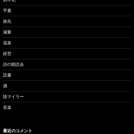
平素
旅先
減量
温泉
経営
詩の朗読会
読書
酒
陸マイラー
音楽
最近のコメント