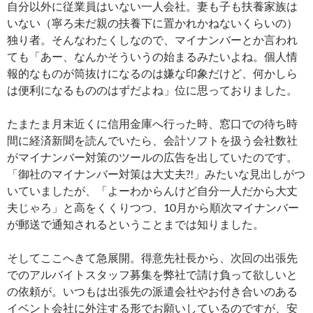
自分以外に従業員はいない一人会社。妻も子も扶養家族は
いない（寧ろ未だ親の扶養下に置かれかねないくらいの）
独り者。そんなわたくしなので、マイナンバーとか言われ
ても「あー、なんかそういうの始まるみたいよね。個人情
報的なものが筒抜けになるのは嫌な印象だけど、何かしら
は便利になるもののはずだよね」位に思っておりました。
たまたま月末近くに信用金庫へ行った時、窓口での待ち時
間に経済新聞を読んでいたら、会計ソフトを扱う会社数社
がマイナンバー対策のツールの広告を出していたのです。
「御社のマイナンバー対策は大丈夫?!」みたいな見出しがつ
いていましたが、「よーわからんけど自分一人だから大丈
夫じゃろ」と高をくくりつつ、10月から順次マイナンバー
が郵送で通知されるということまでは知りました。
そしてここへきて急展開。得意先社長から、次回の出張先
でのアルバイトスタッフ募集を弊社で請け負って欲しいと
の依頼が。いつもは出張先の派遣会社やお付き合いのある
イベント会社に外注する形でお願いしているのですが、安