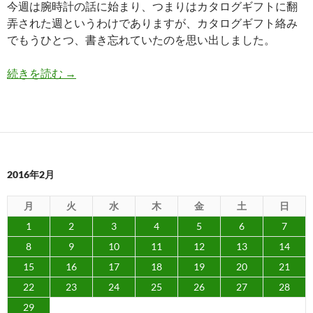
今週は腕時計の話に始まり、つまりはカタログギフトに翻
弄された週というわけでありますが、カタログギフト絡み
でもうひとつ、書き忘れていたのを思い出しました。
今すぐ食べ頃＆３ヶ月熟成させれば食べ頃、の２
続きを読む
→
2016年2月
月
火
水
木
金
土
日
1
2
3
4
5
6
7
8
9
10
11
12
13
14
15
16
17
18
19
20
21
22
23
24
25
26
27
28
29