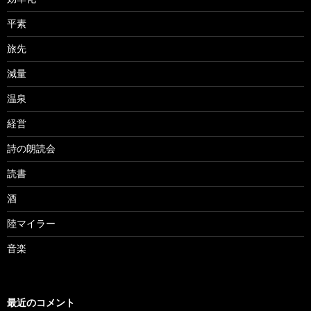
平素
旅先
減量
温泉
経営
詩の朗読会
読書
酒
陸マイラー
音楽
最近のコメント