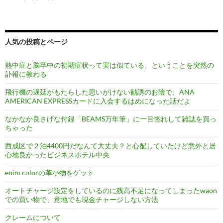
人気の投稿とページ
熱中症と脳卒中の初期症状って実は似ている、ということを突然の
訃報に教わる
飛行機の遅延がもたらした思いがけない勧誘のお陰で、ANA
AMERICAN EXPRESSカードに入会するはめになった話だよ
なかなか良さげな付録「BEAMS万年筆」に一目惚れして雑誌を買っ
ちゃった
西成区で２泊4400円だなんて大丈夫？と心配していたけど意外と居
心地良かったビジネスホテル中央
enim colorの革小物をゲット
オートチャージ設定をしているのに残高不足になってしまったwaon
での買い物で、意地でも現金チャージしない方法
クレームについて