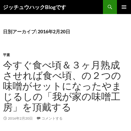
コ
検
ジッチュウハックBlogです
ン
索
メインメ
テ
ニュー
ン
ツ
日別アーカイブ: 2016年2月20日
へ
ス
キ
平素
ッ
今すぐ食べ頃＆３ヶ月熟成
プ
させれば食べ頃、の２つの
味噌がセットになったやま
じるしの「我が家の味噌工
房」を頂戴する
2016年2月20日
コメントする