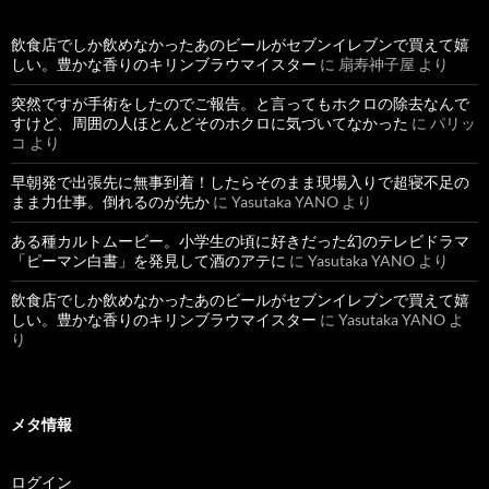
飲食店でしか飲めなかったあのビールがセブンイレブンで買えて嬉
しい。豊かな香りのキリンブラウマイスター
に
扇寿神子屋
より
突然ですが手術をしたのでご報告。と言ってもホクロの除去なんで
すけど、周囲の人ほとんどそのホクロに気づいてなかった
に
パリッ
コ
より
早朝発で出張先に無事到着！したらそのまま現場入りで超寝不足の
まま力仕事。倒れるのが先か
に
Yasutaka YANO
より
ある種カルトムービー。小学生の頃に好きだった幻のテレビドラマ
「ピーマン白書」を発見して酒のアテに
に
Yasutaka YANO
より
飲食店でしか飲めなかったあのビールがセブンイレブンで買えて嬉
しい。豊かな香りのキリンブラウマイスター
に
Yasutaka YANO
よ
り
メタ情報
ログイン