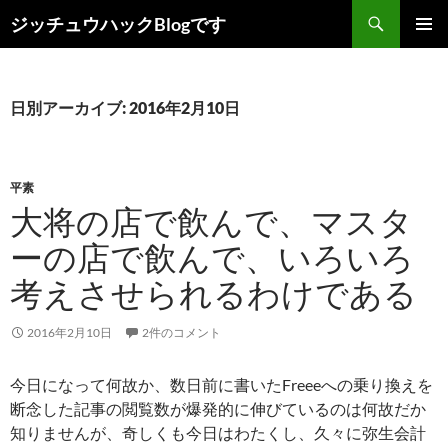
コ
検
ジッチュウハックBlogです
ン
索
メインメ
テ
ニュー
ン
ツ
日別アーカイブ: 2016年2月10日
へ
ス
キ
平素
ッ
大将の店で飲んで、マスタ
プ
ーの店で飲んで、いろいろ
考えさせられるわけである
2016年2月10日
2件のコメント
今日になって何故か、数日前に書いたFreeeへの乗り換えを
断念した記事の閲覧数が爆発的に伸びているのは何故だか
知りませんが、奇しくも今日はわたくし、久々に弥生会計