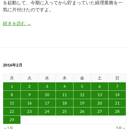
を起動して、今期に入ってから貯まっていた経理業務を一
気に片付けたのですよ。
大将の店で飲んで、マスターの店で飲んで、いろ
続きを読む
→
2016年2月
月
火
水
木
金
土
日
1
2
3
4
5
6
7
8
9
10
11
12
13
14
15
16
17
18
19
20
21
22
23
24
25
26
27
28
29
« 1月
3月 »