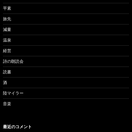
平素
旅先
減量
温泉
経営
詩の朗読会
読書
酒
陸マイラー
音楽
最近のコメント