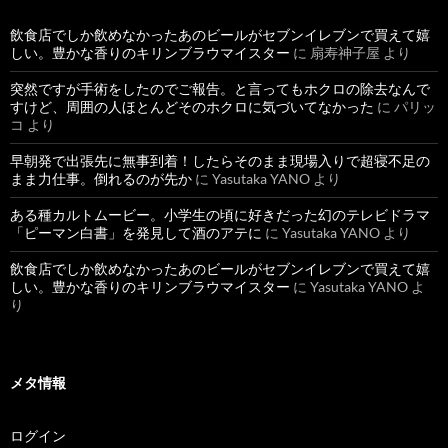
飲食店でしか飲めなかったあのビールがセブンイレブンで買えて嬉
しい。豊かな香りのキリンブラウマイスター
に
扇寿神子屋
より
突然ですが手術をしたのでご報告。と言ってもホクロの除去なんで
すけど、周囲の人ほとんどそのホクロに気づいてなかった
に
パリッ
コ
より
早朝発で出張先に無事到着！したらそのまま現場入りで超寝不足の
まま力仕事。倒れるのが先か
に
Yasutaka YANO
より
ある種カルトムービー。小学生の頃に好きだった幻のテレビドラマ
「ピーマン白書」を発見して酒のアテに
に
Yasutaka YANO
より
飲食店でしか飲めなかったあのビールがセブンイレブンで買えて嬉
しい。豊かな香りのキリンブラウマイスター
に
Yasutaka YANO
よ
り
メタ情報
ログイン