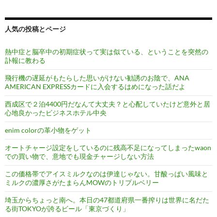
人気の投稿とページ
熱中症と脳卒中の初期症状って実は似ている、ということを突然の
訃報に教わる
飛行機の遅延がもたらした思いがけない勧誘のお陰で、ANA
AMERICAN EXPRESSカードに入会するはめになった話だよ
西成区で２泊4400円だなんて大丈夫？と心配していたけど意外と居
心地良かったビジネスホテル中央
enim colorの革小物をゲット
オートチャージ設定をしているのに残高不足になってしまったwaon
での買い物で、意地でも現金チャージしない方法
この価格帯でアイスミルクなのは伊達じゃない。甘酸っぱい風味と
ミルクの濃厚さがたまらんMOWのトリプルベリー
埼玉からちょっと南へ。本日の47都道府県一番搾りは世界に名だた
る街TOKYOが誇るビール「東京づくり」