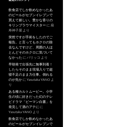
飲食店でしか飲めなかったあ
のビールがセブンイレブンで
買えて嬉しい。豊かな香りの
キリンブラウマイスター
に
扇
寿神子屋
より
突然ですが手術をしたのでご
報告。と言ってもホクロの除
去なんですけど、周囲の人ほ
とんどそのホクロに気づいて
なかった
に
パリッコ
より
早朝発で出張先に無事到着！
したらそのまま現場入りで超
寝不足のまま力仕事。倒れる
のが先か
に
Yasutaka YANO
よ
り
ある種カルトムービー。小学
生の頃に好きだった幻のテレ
ビドラマ「ピーマン白書」を
発見して酒のアテに
に
Yasutaka YANO
より
飲食店でしか飲めなかったあ
のビールがセブンイレブンで