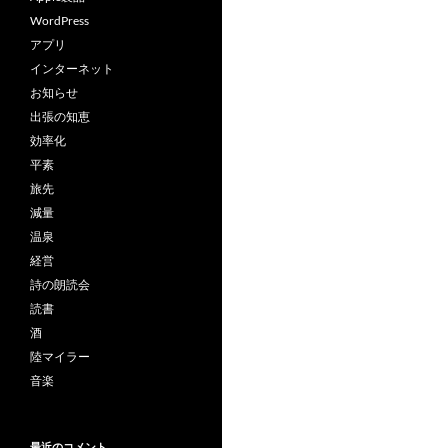
WordPress
アプリ
インターネット
お知らせ
出張の知恵
効率化
平素
旅先
減量
温泉
経営
詩の朗読会
読書
酒
陸マイラー
音楽
最近のコメント