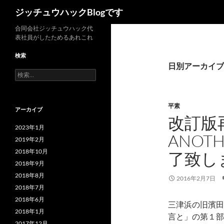
検
ジッチュウハックBlogです
索
コ
合同会社ジッチュウハック代
表社員がしたためるあれこれ
ン
テ
検索
ン
日別アーカイブ: 
検
ツ
索:
へ
ス
平素
アーカイブ
キ
改訂版
ッ
2023年1月
ANOT
プ
2019年2月
2018年10月
了致し
2018年9月
2018年8月
2016年2月7日
2018年7月
2018年6月
三津浜の旧濱田
2018年1月
言と」の第１部「
2017年12月