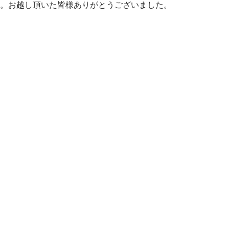
。お越し頂いた皆様ありがとうございました。
版再演「第二の皮膚〜Another Skin〜」も無事に終了致しま