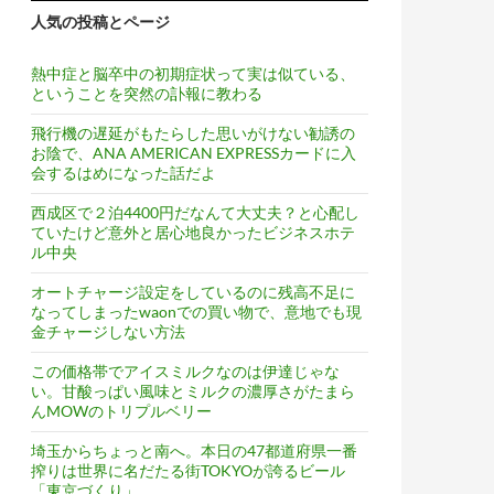
人気の投稿とページ
熱中症と脳卒中の初期症状って実は似ている、
ということを突然の訃報に教わる
飛行機の遅延がもたらした思いがけない勧誘の
お陰で、ANA AMERICAN EXPRESSカードに入
会するはめになった話だよ
西成区で２泊4400円だなんて大丈夫？と心配し
ていたけど意外と居心地良かったビジネスホテ
ル中央
オートチャージ設定をしているのに残高不足に
なってしまったwaonでの買い物で、意地でも現
金チャージしない方法
この価格帯でアイスミルクなのは伊達じゃな
い。甘酸っぱい風味とミルクの濃厚さがたまら
んMOWのトリプルベリー
埼玉からちょっと南へ。本日の47都道府県一番
搾りは世界に名だたる街TOKYOが誇るビール
「東京づくり」