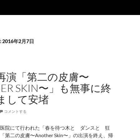
2016年2月7日
再演「第二の皮膚〜
HER SKIN〜」も無事に終
まして安堵
コメントする
医院にて行われた「春を待つ木と ダンスと 狂
第二の皮膚〜Another Skin〜」の出演を終え、帰