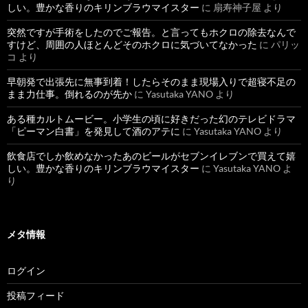
しい。豊かな香りのキリンブラウマイスター
に
扇寿神子屋
より
突然ですが手術をしたのでご報告。と言ってもホクロの除去なんで
すけど、周囲の人ほとんどそのホクロに気づいてなかった
に
パリッ
コ
より
早朝発で出張先に無事到着！したらそのまま現場入りで超寝不足の
まま力仕事。倒れるのが先か
に
Yasutaka YANO
より
ある種カルトムービー。小学生の頃に好きだった幻のテレビドラマ
「ピーマン白書」を発見して酒のアテに
に
Yasutaka YANO
より
飲食店でしか飲めなかったあのビールがセブンイレブンで買えて嬉
しい。豊かな香りのキリンブラウマイスター
に
Yasutaka YANO
よ
り
メタ情報
ログイン
投稿フィード