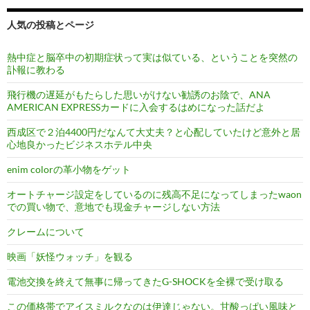
人気の投稿とページ
熱中症と脳卒中の初期症状って実は似ている、ということを突然の
訃報に教わる
飛行機の遅延がもたらした思いがけない勧誘のお陰で、ANA
AMERICAN EXPRESSカードに入会するはめになった話だよ
西成区で２泊4400円だなんて大丈夫？と心配していたけど意外と居
心地良かったビジネスホテル中央
enim colorの革小物をゲット
オートチャージ設定をしているのに残高不足になってしまったwaon
での買い物で、意地でも現金チャージしない方法
クレームについて
映画「妖怪ウォッチ」を観る
電池交換を終えて無事に帰ってきたG-SHOCKを全裸で受け取る
この価格帯でアイスミルクなのは伊達じゃない。甘酸っぱい風味と