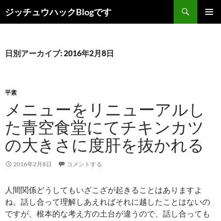
コ
検
ジッチュウハックBlogです
ン
索
メインメ
テ
ニュー
ン
ツ
日別アーカイブ: 2016年2月8日
へ
ス
キ
平素
ッ
メニューをリニューアルし
プ
た青空食堂にてチキンカツ
の大きさに度肝を抜かれる
2016年2月8日
コメントする
人間関係どうしてもいざこざが起きることはありますよ
ね。話し合って理解しあえればそれに越したことはないの
ですが、根本的な考え方の土台が違うので、話し合っても