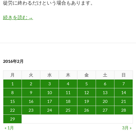
徒労に終わるだけという場合もあります。
メニューをリニューアルした青空食堂にてチキン
続きを読む
→
2016年2月
月
火
水
木
金
土
日
1
2
3
4
5
6
7
8
9
10
11
12
13
14
15
16
17
18
19
20
21
22
23
24
25
26
27
28
29
« 1月
3月 »