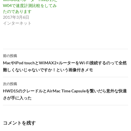
W04で速度計測比較をしてみ
たのであります
2017年3月6日
インターネット
投
前の投稿
稿
MacやiPod touchとWiMAX2+ルーターをWi-Fi接続するのって全然
難しくないじゃないですか！という画像付きメモ
ナ
ビ
次の投稿
HWD15のクレードルとAirMac Time Capsuleを繋いだら意外な快適
ゲ
さが手に入った
ー
シ
コメントを残す
ョ