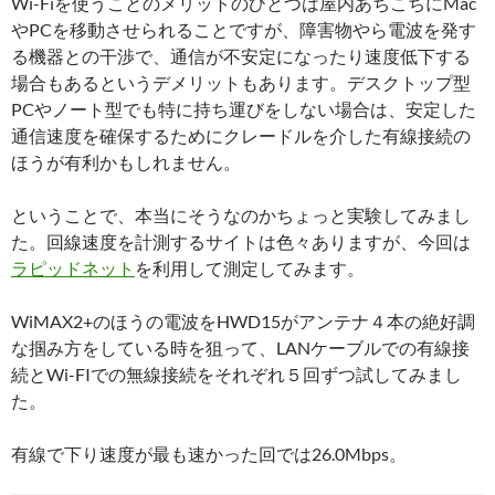
Wi-Fiを使うことのメリットのひとつは屋内あちこちにMac
やPCを移動させられることですが、障害物やら電波を発す
る機器との干渉で、通信が不安定になったり速度低下する
場合もあるというデメリットもあります。デスクトップ型
PCやノート型でも特に持ち運びをしない場合は、安定した
通信速度を確保するためにクレードルを介した有線接続の
ほうが有利かもしれません。
ということで、本当にそうなのかちょっと実験してみまし
た。回線速度を計測するサイトは色々ありますが、今回は
ラピッドネット
を利用して測定してみます。
WiMAX2+のほうの電波をHWD15がアンテナ４本の絶好調
な掴み方をしている時を狙って、LANケーブルでの有線接
続とWi-FIでの無線接続をそれぞれ５回ずつ試してみまし
た。
有線で下り速度が最も速かった回では26.0Mbps。