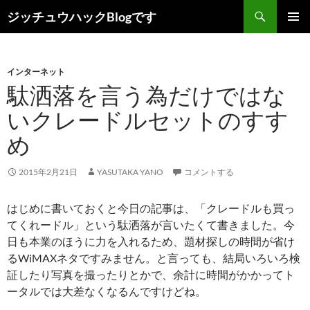
コ
検
ジッチュウハックBlogです
ン
索
メインメ
テ
ニュー
ン
インターネット
ツ
駄洒落を言う為だけではな
へ
ス
いクレードルセットのすす
キ
め
ッ
プ
2015年2月21日
YASUTAKA YANO
コメントする
はじめに書いておくと今日の記事は、「クレードルも買っ
てくれードル」という駄洒落が言いたくて書きました。今
日も本業のほうに力を入れるため、題材探しの時間が省け
るWiMAXネタですみません。と言っても、結局いろいろ検
証したり写真を撮ったりとかで、余計に時間がかかってト
ータルでは大差なくなるんですけどね。