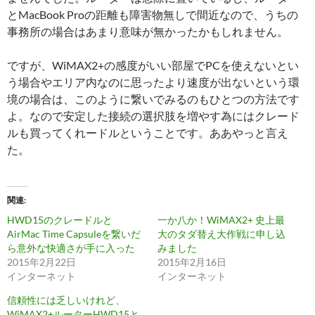
とMacBook Proの距離も障害物無しで間近なので、うちの
事務所の場合はあまり意味が無かったかもしれません。
ですが、WiMAX2+の感度がいい部屋でPCを使えないとい
う場合やエリア内なのに思ったより速度が出ないという環
境の場合は、このように繋いでみるのもひとつの方法です
よ。なので安定した接続の選択肢を増やす為にはクレード
ルも買ってくれードルということです。ああやっと言え
た。
関連
HWD15のクレードルと
一か八か！WiMAX2+ 史上最
AirMac Time Capsuleを繋いだ
大のタダ替え大作戦に申し込
ら意外な快適さが手に入った
みました
2015年2月22日
2015年2月16日
インターネット
インターネット
信頼性には乏しいけれど、
WiMAX2+ルーターHWD15と