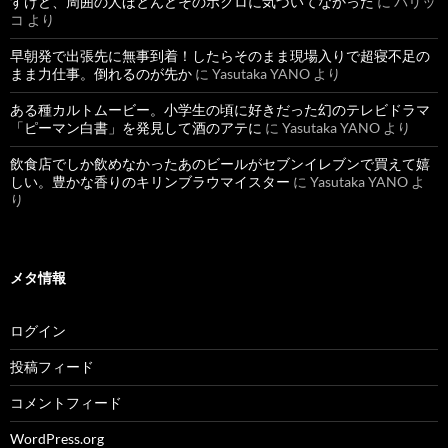
すけど、周囲の人ほとんどそのホクロに気づいてなかった
に
パリッ
コ
より
早朝発で出張先に無事到着！したらそのまま現場入りで超寝不足の
まま力仕事。倒れるのが先か
に
Yasutaka YANO
より
ある種カルトムービー。小学生の頃に好きだった幻のテレビドラマ
「ピーマン白書」を発見して酒のアテに
に
Yasutaka YANO
より
飲食店でしか飲めなかったあのビールがセブンイレブンで買えて嬉
しい。豊かな香りのキリンブラウマイスター
に
Yasutaka YANO
よ
り
メタ情報
ログイン
投稿フィード
コメントフィード
WordPress.org