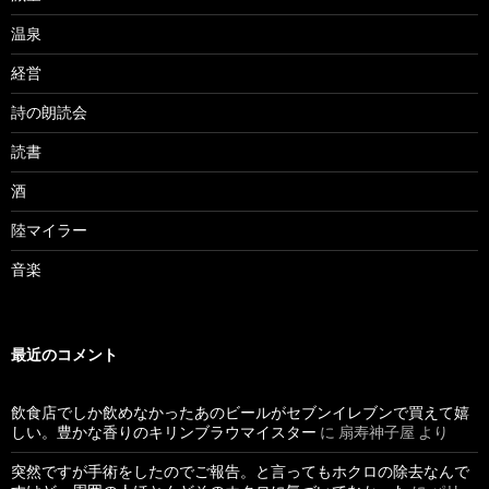
温泉
経営
詩の朗読会
読書
酒
陸マイラー
音楽
最近のコメント
飲食店でしか飲めなかったあのビールがセブンイレブンで買えて嬉
しい。豊かな香りのキリンブラウマイスター
に
扇寿神子屋
より
突然ですが手術をしたのでご報告。と言ってもホクロの除去なんで