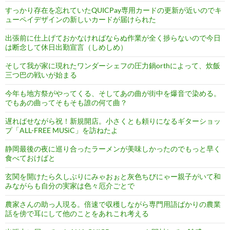
すっかり存在を忘れていたQUICPay専用カードの更新が近いのでキ
ューペイデザインの新しいカードが届けられた
出張前に仕上げておかなければならぬ作業が全く捗らないので今日
は断念して休日出勤宣言（しめしめ）
そして我が家に現れたワンダーシェフの圧力鍋orthによって、炊飯
三つ巴の戦いが始まる
今年も地方祭がやってくる、そしてあの曲が街中を爆音で染める。
でもあの曲ってそもそも誰の何て曲？
遅ればせながら祝！新規開店。小さくとも頼りになるギターショッ
プ「ALL-FREE MUSiC」を訪ねたよ
静岡最後の夜に巡り合ったラーメンが美味しかったのでもっと早く
食べておけばと
玄関を開けたら久しぶりにみゃおぉと灰色ちびにゃー親子がいて和
みながらも自分の実家は色々厄介ごとで
農家さんの助っ人現る。倍速で収穫しながら専門用語ばかりの農業
話を傍で耳にして他のことをあれこれ考える