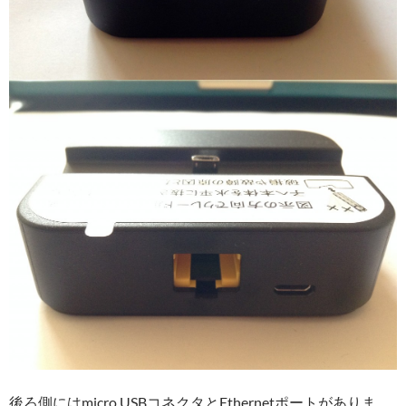
後ろ側にはmicro USBコネクタとEthernetポートがありま