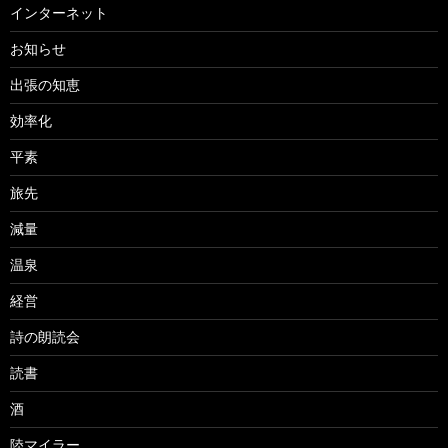
インターネット
お知らせ
出張の知恵
効率化
平素
旅先
減量
温泉
経営
詩の朗読会
読書
酒
陸マイラー