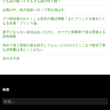
でもあの曲ってそもそも誰の何て曲？
台風の中、鈍川温泉へ行って羽を伸ばす。
プリ様信者のわたくしも初耳の裏話満載！またプリンスを聴きたく
なる名著「プリンス論」
迷子にならない自信はあったのに、カーナビ搭載車で道を間違える
恐怖体験
初めて使う形状の薬を処方してもらったのだけどここまで親切丁寧
な説明書は見たことがない
先行き不安
検索
検
索: