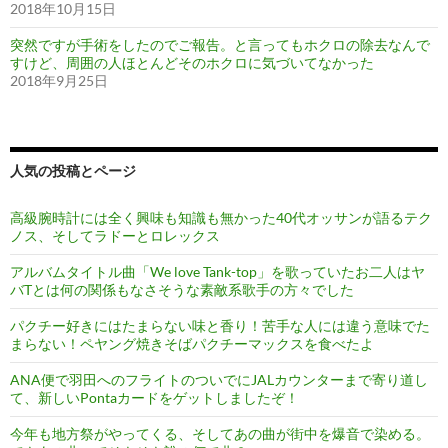
2018年10月15日
突然ですが手術をしたのでご報告。と言ってもホクロの除去なんで
すけど、周囲の人ほとんどそのホクロに気づいてなかった
2018年9月25日
人気の投稿とページ
高級腕時計には全く興味も知識も無かった40代オッサンが語るテク
ノス、そしてラドーとロレックス
アルバムタイトル曲「We love Tank-top」を歌っていたお二人はヤ
バTとは何の関係もなさそうな素敵系歌手の方々でした
パクチー好きにはたまらない味と香り！苦手な人には違う意味でた
まらない！ペヤング焼きそばパクチーマックスを食べたよ
ANA便で羽田へのフライトのついでにJALカウンターまで寄り道し
て、新しいPontaカードをゲットしましたぞ！
今年も地方祭がやってくる、そしてあの曲が街中を爆音で染める。