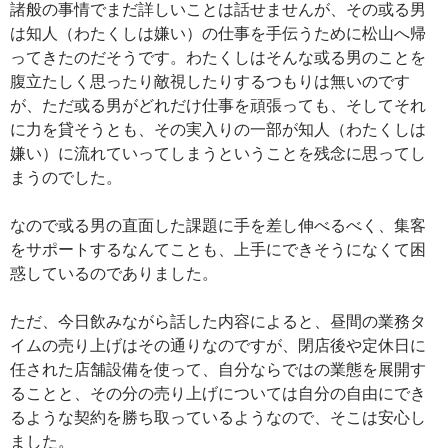
諸般の事情でまだ詳しいことは話せませんが、その或る男
は知人（わたくしは嫌い）の仕事を手伝うために松山へ帰
ってきたのだそうです。わたくしはそんな或る男のことを
腹立たしく思ったり敵視したりするつもりは無いのです
が、ただ或る男がどれだけ仕事を頑張っても、そしてそれ
に力を貸そうとも、その実入りの一部が知人（わたくしは
嫌い）に流れていってしまうということを残念に思ってし
まうのでした。
なので或る男の直面した課題に手を差し伸べるべく、集客
をサポートするなんてことも、上手にできそうになくて困
惑しているのでありました。
ただ、今日飲みながら話した内容によると、昼間の業務タ
イムの売り上げはその通りなのですが、閉店後や定休日に
任された店舗設備を使って、自分ならではの業態を展開す
ることと、その分の売り上げについては自分の自由にでき
るような契約を勝ち取っているようなので、そこは安心し
ました。