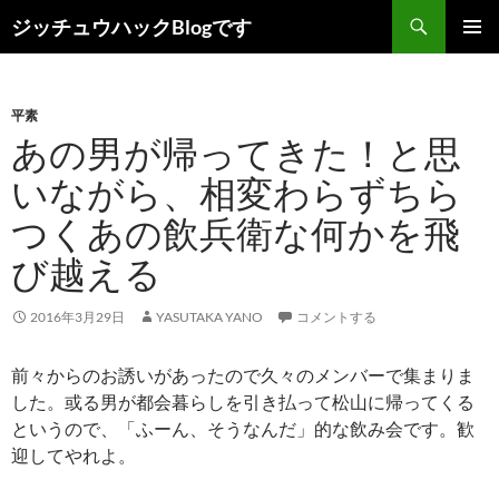
コ
検
ジッチュウハックBlogです
ン
索
メインメ
テ
ニュー
ン
平素
ツ
あの男が帰ってきた！と思
へ
ス
いながら、相変わらずちら
キ
つくあの飲兵衛な何かを飛
ッ
プ
び越える
2016年3月29日
YASUTAKA YANO
コメントする
前々からのお誘いがあったので久々のメンバーで集まりま
した。或る男が都会暮らしを引き払って松山に帰ってくる
というので、「ふーん、そうなんだ」的な飲み会です。歓
迎してやれよ。