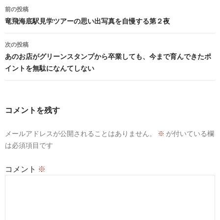
投
前の投稿
稿
竜飛海底駅見学ツアーの思い出写真を自慢する第２夜
ナ
次の投稿
ビ
あのお店がグリーンスタンプから卒業しても、今まで育んできたポ
イントを無駄になんてしない
ゲ
ー
シ
コメントを残す
ョ
メールアドレスが公開されることはありません。
※
が付いている欄
ン
は必須項目です
コメント
※