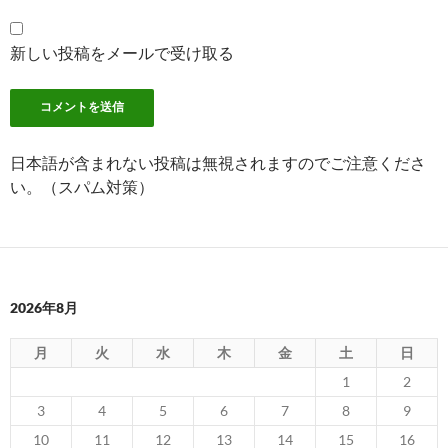
新しい投稿をメールで受け取る
日本語が含まれない投稿は無視されますのでご注意くださ
い。（スパム対策）
2026年8月
月
火
水
木
金
土
日
1
2
3
4
5
6
7
8
9
10
11
12
13
14
15
16