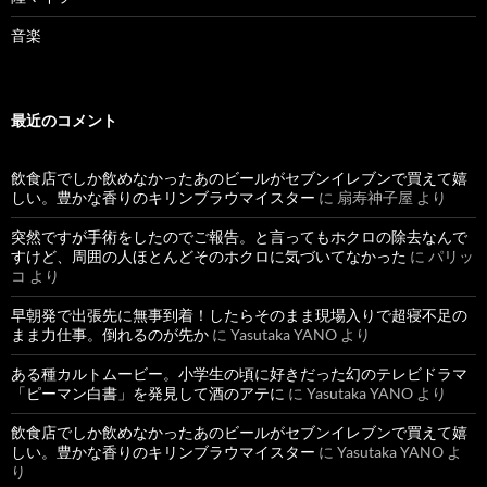
音楽
最近のコメント
飲食店でしか飲めなかったあのビールがセブンイレブンで買えて嬉
しい。豊かな香りのキリンブラウマイスター
に
扇寿神子屋
より
突然ですが手術をしたのでご報告。と言ってもホクロの除去なんで
すけど、周囲の人ほとんどそのホクロに気づいてなかった
に
パリッ
コ
より
早朝発で出張先に無事到着！したらそのまま現場入りで超寝不足の
まま力仕事。倒れるのが先か
に
Yasutaka YANO
より
ある種カルトムービー。小学生の頃に好きだった幻のテレビドラマ
「ピーマン白書」を発見して酒のアテに
に
Yasutaka YANO
より
飲食店でしか飲めなかったあのビールがセブンイレブンで買えて嬉
しい。豊かな香りのキリンブラウマイスター
に
Yasutaka YANO
よ
り