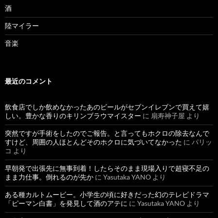
酒
陸マイラー
音楽
最近のコメント
飲食店でしか飲めなかったあのビールがセブンイレブンで買えて嬉
しい。豊かな香りのキリンブラウマイスター
に
扇寿神子屋
より
突然ですが手術をしたのでご報告。と言ってもホクロの除去なんで
すけど、周囲の人ほとんどそのホクロに気づいてなかった
に
パリッ
コ
より
早朝発で出張先に無事到着！したらそのまま現場入りで超寝不足の
まま力仕事。倒れるのが先か
に
Yasutaka YANO
より
ある種カルトムービー。小学生の頃に好きだった幻のテレビドラマ
「ピーマン白書」を発見して酒のアテに
に
Yasutaka YANO
より