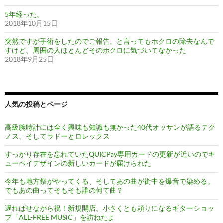
5年経った。
2018年10月15日
突然ですが手術をしたのでご報告。と言ってもホクロの除去なんで
すけど、周囲の人ほとんどそのホクロに気づいてなかった
2018年9月25日
人気の投稿とページ
高級腕時計には全く興味も知識も無かった40代オッサンが語るテク
ノス、そしてラドーとロレックス
すっかり存在を忘れていたQUICPay専用カードの更新が近いのでキ
ューペイデザインの新しいカードが届けられた
今年も地方祭がやってくる、そしてあの曲が街中を爆音で染める。
でもあの曲ってそもそも誰の何て曲？
遅ればせながら祝！新規開店。小さくとも頼りになるギターショッ
プ「ALL-FREE MUSiC」を訪ねたよ