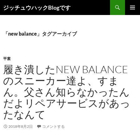
コ
検
ジッチュウハックBlogです
ン
索
メインメ
テ
ニュー
ン
ツ
「new balance」タグアーカイブ
へ
ス
キ
平素
ッ
履き潰したNEW BALANCE
プ
のスニーカー達よ、すま
ん。父さん知らなかったん
だよリペアサービスがあっ
たなんて
2018年8月2日
コメントする