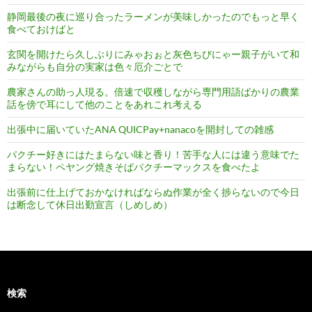
静岡最後の夜に巡り合ったラーメンが美味しかったのでもっと早く
食べておけばと
玄関を開けたら久しぶりにみゃおぉと灰色ちびにゃー親子がいて和
みながらも自分の実家は色々厄介ごとで
農家さんの助っ人現る。倍速で収穫しながら専門用語ばかりの農業
話を傍で耳にして他のことをあれこれ考える
出張中に届いていたANA QUICPay+nanacoを開封しての雑感
パクチー好きにはたまらない味と香り！苦手な人には違う意味でた
まらない！ペヤング焼きそばパクチーマックスを食べたよ
出張前に仕上げておかなければならぬ作業が全く捗らないので今日
は断念して休日出勤宣言（しめしめ）
検索