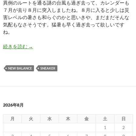
異例のルートを通る謎の台風も過ぎ去って、カレンダーも
７月が去り８月に突入しましたね。８月に入ると少しは災
害レベルの暑さも和らぐのかと思いきや、まだまだそんな
気配もなさそうです。猛暑も早く過ぎ去って欲しいです
ね。
履き潰したNew Balanceのスニーカー達よ
続きを読む
→
NEW BALANCE
SNEAKER
2026年8月
月
火
水
木
金
土
日
1
2