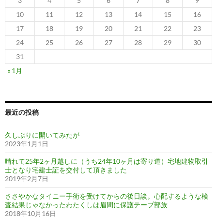
3
4
5
6
7
8
9
10
11
12
13
14
15
16
17
18
19
20
21
22
23
24
25
26
27
28
29
30
31
« 1月
最近の投稿
久しぶりに開いてみたが
2023年1月1日
晴れて25年2ヶ月越しに（うち24年10ヶ月は寄り道）宅地建物取引
士となり宅建士証を交付して頂きました
2019年2月7日
ささやかなタイニー手術を受けてからの後日談。心配するような検
査結果じゃなかったわたくしは眉間に保護テープ部族
2018年10月16日