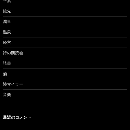
平素
旅先
減量
温泉
経営
詩の朗読会
読書
酒
陸マイラー
音楽
最近のコメント