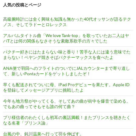
人気の投稿とページ
高級腕時計には全く興味も知識も無かった40代オッサンが語るテク
ノス、そしてラドーとロレックス
アルバムタイトル曲「We love Tank-top」を歌っていたお二人はヤ
バTとは何の関係もなさそうな素敵系歌手の方々でした
パクチー好きにはたまらない味と香り！苦手な人には違う意味でた
まらない！ペヤング焼きそばパクチーマックスを食べたよ
ANA便で羽田へのフライトのついでにJALカウンターまで寄り道し
て、新しいPontaカードをゲットしましたぞ！
早くも配送されてついに母、iPad Proデビューを果たす。Apple ID
を登録してメッセージアプリに挑戦したよ
今年も地方祭がやってくる、そしてあの曲が街中を爆音で染める。
でもあの曲ってそもそも誰の何て曲？
プリ様信者のわたくしも初耳の裏話満載！またプリンスを聴きたく
なる名著「プリンス論」
台風の中、鈍川温泉へ行って羽を伸ばす。