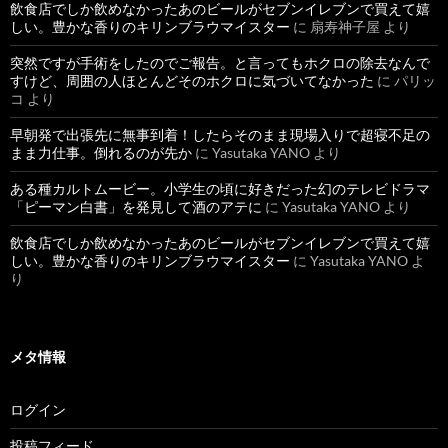
飲食店でしか飲めなかったあのビールがセブンイレブンで買えて嬉
しい。豊かな香りのキリンブラウマイスター
に
扇寿神子屋
より
突然ですが手術をしたのでご報告。と言ってもホクロの除去なんで
すけど、周囲の人ほとんどそのホクロに気づいてなかった
に
パリッ
コ
より
早朝発で出張先に無事到着！したらそのまま現場入りで超寝不足の
まま力仕事。倒れるのが先か
に
Yasutaka YANO
より
ある種カルトムービー。小学生の頃に好きだった幻のテレビドラマ
「ピーマン白書」を発見して酒のアテに
に
Yasutaka YANO
より
飲食店でしか飲めなかったあのビールがセブンイレブンで買えて嬉
しい。豊かな香りのキリンブラウマイスター
に
Yasutaka YANO
よ
り
メタ情報
ログイン
投稿フィード