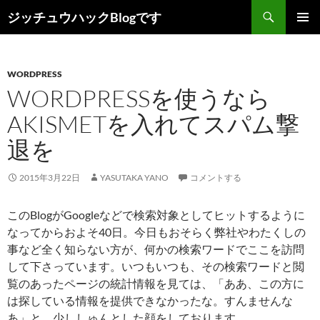
コ
検
ジッチュウハックBlogです
ン
索
メインメ
テ
ニュー
ン
WORDPRESS
ツ
WORDPRESSを使うなら
へ
ス
AKISMETを入れてスパム撃
キ
退を
ッ
プ
2015年3月22日
YASUTAKA YANO
コメントする
このBlogがGoogleなどで検索対象としてヒットするように
なってからおよそ40日。今日もおそらく弊社やわたくしの
事など全く知らない方が、何かの検索ワードでここを訪問
して下さっています。いつもいつも、その検索ワードと閲
覧のあったページの統計情報を見ては、「ああ、この方に
は探している情報を提供できなかったな。すんませんな
あ」と、少ししゅんとした顔をしております。