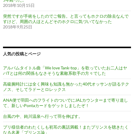
2018年10月15日
突然ですが手術をしたのでご報告。と言ってもホクロの除去なんで
すけど、周囲の人ほとんどそのホクロに気づいてなかった
2018年9月25日
人気の投稿とページ
アルバムタイトル曲「We love Tank-top」を歌っていたお二人はヤ
バTとは何の関係もなさそうな素敵系歌手の方々でした
高級腕時計には全く興味も知識も無かった40代オッサンが語るテク
ノス、そしてラドーとロレックス
ANA便で羽田へのフライトのついでにJALカウンターまで寄り道し
て、新しいPontaカードをゲットしましたぞ！
台風の中、鈍川温泉へ行って羽を伸ばす。
プリ様信者のわたくしも初耳の裏話満載！またプリンスを聴きたく
なる名著「プリンス論」