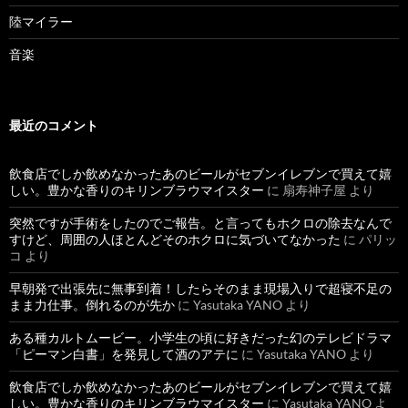
陸マイラー
音楽
最近のコメント
飲食店でしか飲めなかったあのビールがセブンイレブンで買えて嬉
しい。豊かな香りのキリンブラウマイスター
に
扇寿神子屋
より
突然ですが手術をしたのでご報告。と言ってもホクロの除去なんで
すけど、周囲の人ほとんどそのホクロに気づいてなかった
に
パリッ
コ
より
早朝発で出張先に無事到着！したらそのまま現場入りで超寝不足の
まま力仕事。倒れるのが先か
に
Yasutaka YANO
より
ある種カルトムービー。小学生の頃に好きだった幻のテレビドラマ
「ピーマン白書」を発見して酒のアテに
に
Yasutaka YANO
より
飲食店でしか飲めなかったあのビールがセブンイレブンで買えて嬉
しい。豊かな香りのキリンブラウマイスター
に
Yasutaka YANO
よ