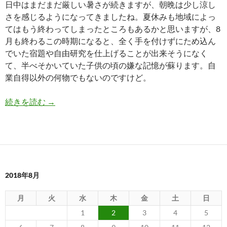
日中はまだまだ厳しい暑さが続きますが、朝晩は少し涼し
さを感じるようになってきましたね。夏休みも地域によっ
てはもう終わってしまったところもあるかと思いますが、8
月も終わるこの時期になると、全く手を付けずにため込ん
でいた宿題や自由研究を仕上げることが出来そうになく
て、半べそかいていた子供の頃の嫌な記憶が蘇ります。自
業自得以外の何物でもないのですけど。
夏の出張から無事に帰還して残務処理もほぼ片付
続きを読む
→
2018年8月
月
火
水
木
金
土
日
1
2
3
4
5