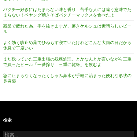
パクチー好きにはたまらない味と香り！苦手な人には違う意味でた
まらない！ペヤング焼きそばパクチーマックスを食べたよ
残業で疲れた為、手を抜きますが、磨きケルシュは素晴らしいビー
ル
よく効く咳止め薬でひねもす寝ていたけれどこんな大雨の日だから
休息で丁度いい
まだ残っていた三重出張の残務処理、とかなんとか言いながら三重
で買ったビール「一番搾り 三重に乾杯」を飲むよ
急に止まらなくなったくしゃみ鼻水が手軽に治まった便利な形状の
鼻炎薬
検索
検