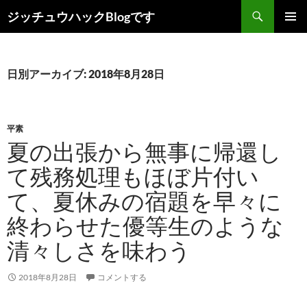
コ
検
ジッチュウハックBlogです
ン
索
メインメ
テ
ニュー
ン
ツ
日別アーカイブ: 2018年8月28日
へ
ス
キ
平素
ッ
夏の出張から無事に帰還し
プ
て残務処理もほぼ片付い
て、夏休みの宿題を早々に
終わらせた優等生のような
清々しさを味わう
2018年8月28日
コメントする