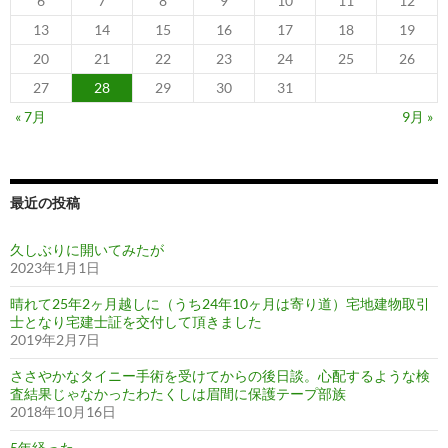
6
7
8
9
10
11
12
13
14
15
16
17
18
19
20
21
22
23
24
25
26
27
28
29
30
31
« 7月
9月 »
最近の投稿
久しぶりに開いてみたが
2023年1月1日
晴れて25年2ヶ月越しに（うち24年10ヶ月は寄り道）宅地建物取引
士となり宅建士証を交付して頂きました
2019年2月7日
ささやかなタイニー手術を受けてからの後日談。心配するような検
査結果じゃなかったわたくしは眉間に保護テープ部族
2018年10月16日
5年経った。