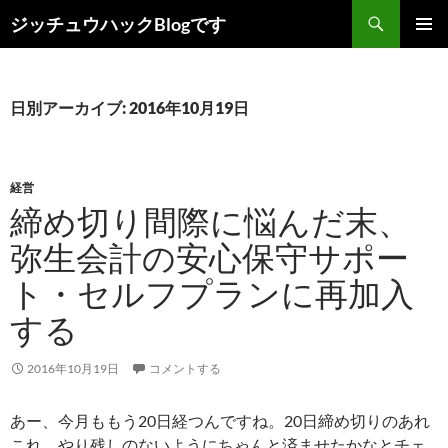
コ
検
ジッチュウハックBlogです
ン
索
メインメ
テ
ニュー
ン
ツ
日別アーカイブ: 2016年10月19日
へ
ス
キ
経営
ッ
締め切り間際に悩んだ末、
プ
弥生会計の安心保守サポー
ト・セルフプランに再加入
する
2016年10月19日
コメントする
あー、今月ももう20日経つんですね。20日締め切りのあれ
これ、やり残しのないようにちゃんと済ませたかなとチェ