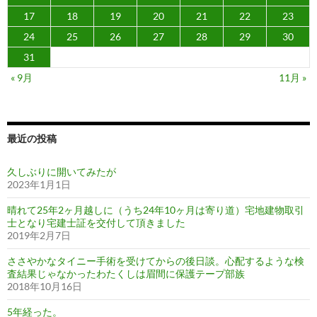
17
18
19
20
21
22
23
24
25
26
27
28
29
30
31
« 9月
11月 »
最近の投稿
久しぶりに開いてみたが
2023年1月1日
晴れて25年2ヶ月越しに（うち24年10ヶ月は寄り道）宅地建物取引
士となり宅建士証を交付して頂きました
2019年2月7日
ささやかなタイニー手術を受けてからの後日談。心配するような検
査結果じゃなかったわたくしは眉間に保護テープ部族
2018年10月16日
5年経った。