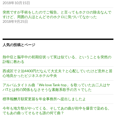
2018年10月15日
突然ですが手術をしたのでご報告。と言ってもホクロの除去なんで
すけど、周囲の人ほとんどそのホクロに気づいてなかった
2018年9月25日
人気の投稿とページ
熱中症と脳卒中の初期症状って実は似ている、ということを突然の
訃報に教わる
西成区で２泊4400円だなんて大丈夫？と心配していたけど意外と居
心地良かったビジネスホテル中央
アルバムタイトル曲「We love Tank-top」を歌っていたお二人はヤ
バTとは何の関係もなさそうな素敵系歌手の方々でした
標準報酬月額変更届を年金事務所へ提出しましたよ
今年も地方祭がやってくる、そしてあの曲が街中を爆音で染める。
でもあの曲ってそもそも誰の何て曲？