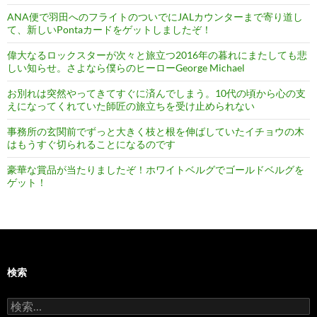
ANA便で羽田へのフライトのついでにJALカウンターまで寄り道し
て、新しいPontaカードをゲットしましたぞ！
偉大なるロックスターが次々と旅立つ2016年の暮れにまたしても悲
しい知らせ。さよなら僕らのヒーローGeorge Michael
お別れは突然やってきてすぐに済んでしまう。10代の頃から心の支
えになってくれていた師匠の旅立ちを受け止められない
事務所の玄関前でずっと大きく枝と根を伸ばしていたイチョウの木
はもうすぐ切られることになるのです
豪華な賞品が当たりましたぞ！ホワイトベルグでゴールドベルグを
ゲット！
検索
検
索: