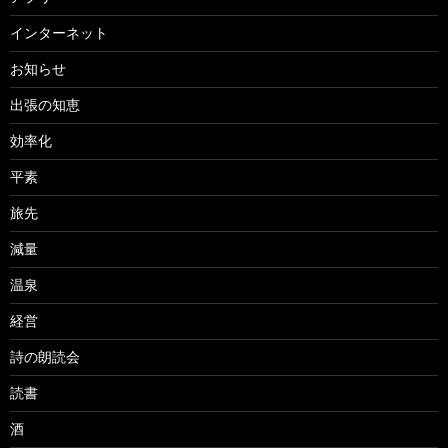
インターネット
お知らせ
出張の知恵
効率化
平素
旅先
減量
温泉
経営
詩の朗読会
読書
酒