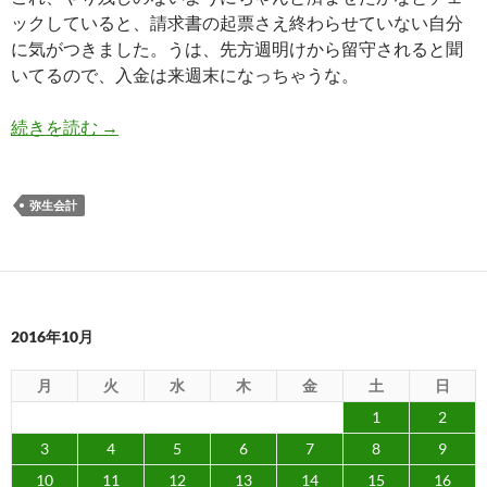
ックしていると、請求書の起票さえ終わらせていない自分
に気がつきました。うは、先方週明けから留守されると聞
いてるので、入金は来週末になっちゃうな。
締め切り間際に悩んだ末、弥生会計の安心保守サ
続きを読む
→
弥生会計
2016年10月
月
火
水
木
金
土
日
1
2
3
4
5
6
7
8
9
10
11
12
13
14
15
16