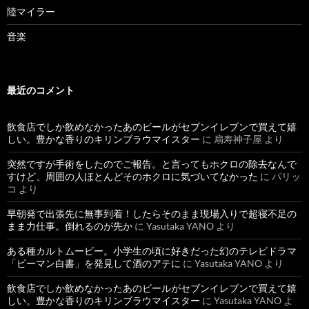
陸マイラー
音楽
最近のコメント
飲食店でしか飲めなかったあのビールがセブンイレブンで買えて嬉
しい。豊かな香りのキリンブラウマイスター
に
扇寿神子屋
より
突然ですが手術をしたのでご報告。と言ってもホクロの除去なんで
すけど、周囲の人ほとんどそのホクロに気づいてなかった
に
パリッ
コ
より
早朝発で出張先に無事到着！したらそのまま現場入りで超寝不足の
まま力仕事。倒れるのが先か
に
Yasutaka YANO
より
ある種カルトムービー。小学生の頃に好きだった幻のテレビドラマ
「ピーマン白書」を発見して酒のアテに
に
Yasutaka YANO
より
飲食店でしか飲めなかったあのビールがセブンイレブンで買えて嬉
しい。豊かな香りのキリンブラウマイスター
に
Yasutaka YANO
よ