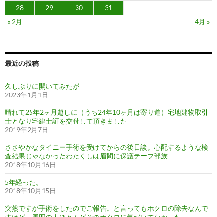
28
29
30
31
« 2月
4月 »
最近の投稿
久しぶりに開いてみたが
2023年1月1日
晴れて25年2ヶ月越しに（うち24年10ヶ月は寄り道）宅地建物取引
士となり宅建士証を交付して頂きました
2019年2月7日
ささやかなタイニー手術を受けてからの後日談。心配するような検
査結果じゃなかったわたくしは眉間に保護テープ部族
2018年10月16日
5年経った。
2018年10月15日
突然ですが手術をしたのでご報告。と言ってもホクロの除去なんで
すけど、周囲の人ほとんどそのホクロに気づいてなかった