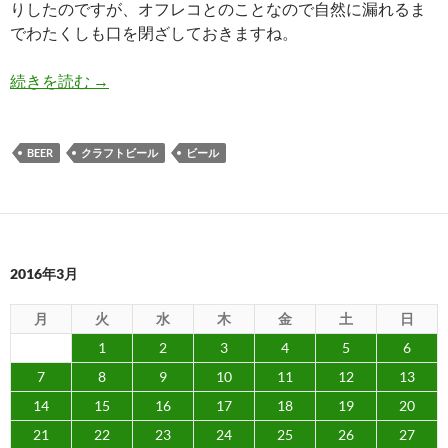
りしたのですが、オフレコとのことなので自然に漏れるま
でわたくしも口を閉ざしておきますね。
久しぶりにBOKKEさんでクラフトビール三昧！
続きを読む
→
BEER
クラフトビール
ビール
2016年3月
月
火
水
木
金
土
日
1
2
3
4
5
6
7
8
9
10
11
12
13
14
15
16
17
18
19
20
21
22
23
24
25
26
27