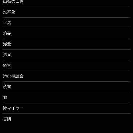
出張の知恵
効率化
平素
旅先
減量
温泉
経営
詩の朗読会
読書
酒
陸マイラー
音楽