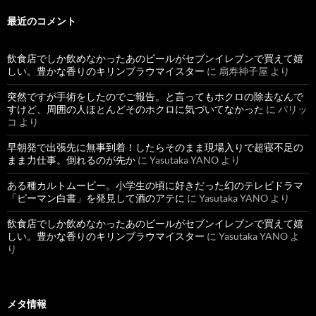
最近のコメント
飲食店でしか飲めなかったあのビールがセブンイレブンで買えて嬉
しい。豊かな香りのキリンブラウマイスター
に
扇寿神子屋
より
突然ですが手術をしたのでご報告。と言ってもホクロの除去なんで
すけど、周囲の人ほとんどそのホクロに気づいてなかった
に
パリッ
コ
より
早朝発で出張先に無事到着！したらそのまま現場入りで超寝不足の
まま力仕事。倒れるのが先か
に
Yasutaka YANO
より
ある種カルトムービー。小学生の頃に好きだった幻のテレビドラマ
「ピーマン白書」を発見して酒のアテに
に
Yasutaka YANO
より
飲食店でしか飲めなかったあのビールがセブンイレブンで買えて嬉
しい。豊かな香りのキリンブラウマイスター
に
Yasutaka YANO
よ
り
メタ情報