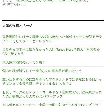
2018年9月25日
人気の投稿とページ
高級腕時計には全く興味も知識も無かった40代オッサンが語るテク
ノス、そしてラドーとロレックス
え?! 今まで本当に知らなかったの?! iTunes Storeで購入した音楽を
CDに焼く方法
大人気大混雑のムーミン展！
悩みの種が解決して一安心なのに疲れ目が酷いという
重い話をするために立ち寄ったマクドナルドでは偶然にも今日から
チキンタツタ復活祭！チキンタルタもあるでよ
お試しパックのビスラットゴールドを１週間飲んで、飲み続けられ
たのが衝撃だったのでEXにパワーアップ
ある種カルトムービー。小学生の頃に好きだった幻のテレビドラマ