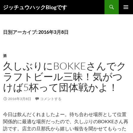
コ
検
ジッチュウハックBlogです
ン
索
メインメ
テ
ニュー
ン
ツ
日別アーカイブ: 2016年3月8日
へ
ス
キ
酒
ッ
久しぶりにBOKKEさんでク
プ
ラフトビール三昧！気がつ
けば5杯って団体戦かよ！
2016年3月8日
コメントする
今日は飲んだくれましたよー。待ち合わせ場所として位置
関係的に最適な場所だったので、久しぶりのBOKKEさん再
訪です。店主の旦那氏から嬉しい報告を聞かせてもらった