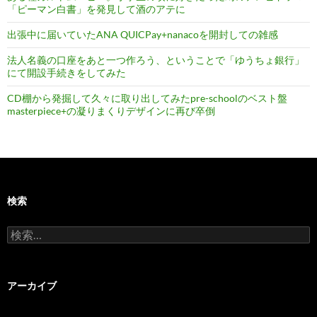
「ピーマン白書」を発見して酒のアテに
出張中に届いていたANA QUICPay+nanacoを開封しての雑感
法人名義の口座をあと一つ作ろう、ということで「ゆうちょ銀行」
にて開設手続きをしてみた
CD棚から発掘して久々に取り出してみたpre-schoolのベスト盤
masterpiece+の凝りまくりデザインに再び卒倒
検索
検
索:
アーカイブ