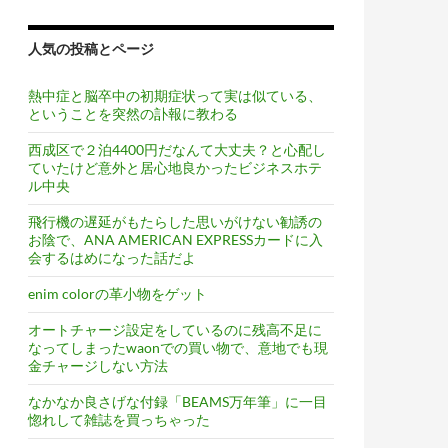
人気の投稿とページ
熱中症と脳卒中の初期症状って実は似ている、
ということを突然の訃報に教わる
西成区で２泊4400円だなんて大丈夫？と心配し
ていたけど意外と居心地良かったビジネスホテ
ル中央
飛行機の遅延がもたらした思いがけない勧誘の
お陰で、ANA AMERICAN EXPRESSカードに入
会するはめになった話だよ
enim colorの革小物をゲット
オートチャージ設定をしているのに残高不足に
なってしまったwaonでの買い物で、意地でも現
金チャージしない方法
なかなか良さげな付録「BEAMS万年筆」に一目
惚れして雑誌を買っちゃった