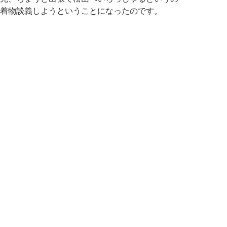
着物談義しようということになったのです。
服男子になろうぜという誘惑が手招きをしている