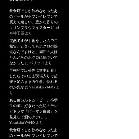
飲食店でしか飲めなかったあ
のビールがセブンイレブンで
買えて嬉しい。豊かな香りの
キリンブラウマイスター
に
扇
寿神子屋
より
突然ですが手術をしたのでご
報告。と言ってもホクロの除
去なんですけど、周囲の人ほ
とんどそのホクロに気づいて
なかった
に
パリッコ
より
早朝発で出張先に無事到着！
したらそのまま現場入りで超
寝不足のまま力仕事。倒れる
のが先か
に
Yasutaka YANO
よ
り
ある種カルトムービー。小学
生の頃に好きだった幻のテレ
ビドラマ「ピーマン白書」を
発見して酒のアテに
に
Yasutaka YANO
より
飲食店でしか飲めなかったあ
のビールがセブンイレブンで