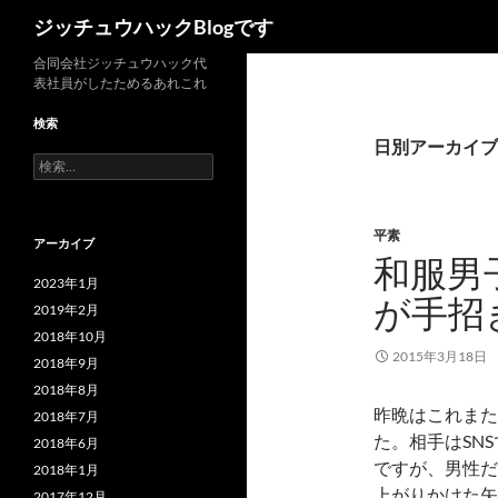
検
ジッチュウハックBlogです
索
コ
合同会社ジッチュウハック代
表社員がしたためるあれこれ
ン
テ
検索
ン
日別アーカイブ: 
検
ツ
索:
へ
ス
平素
アーカイブ
キ
和服男
ッ
2023年1月
が手招
プ
2019年2月
2018年10月
2015年3月18日
2018年9月
2018年8月
昨晩はこれまた
2018年7月
た。相手はSN
2018年6月
ですが、男性だ
2018年1月
上がりかけた矢
2017年12月