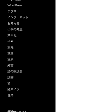
WordPress
アプリ
インターネット
お知らせ
出張の知恵
効率化
平素
旅先
減量
温泉
経営
詩の朗読会
読書
酒
陸マイラー
音楽
最近のコメント