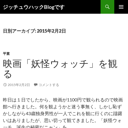
コ
検
ジッチュウハックBlogです
ン
索
メインメ
テ
ニュー
ン
ツ
日別アーカイブ: 2015年2月2日
へ
ス
キ
平素
ッ
映画「妖怪ウォッチ」を観
プ
る
2015年2月2日
コメントする
昨日は１日でしたから、映画が1100円で観られるので映画
館へ行きました。何を観ようかと迷う事無く、しかし恥ず
かしながら43歳独身男性が一人でこれを観に行くのに躊躇
いはありましたが、思い切って観てきました。「妖怪ウォ
ッチ 誕生の秘密だニャン」を。