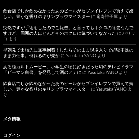
飲食店でしか飲めなかったあのビールがセブンイレブンで買えて嬉
しい。豊かな香りのキリンブラウマイスター
に
扇寿神子屋
より
突然ですが手術をしたのでご報告。と言ってもホクロの除去なんで
すけど、周囲の人ほとんどそのホクロに気づいてなかった
に
パリッ
コ
より
早朝発で出張先に無事到着！したらそのまま現場入りで超寝不足の
まま力仕事。倒れるのが先か
に
Yasutaka YANO
より
ある種カルトムービー。小学生の頃に好きだった幻のテレビドラマ
「ピーマン白書」を発見して酒のアテに
に
Yasutaka YANO
より
飲食店でしか飲めなかったあのビールがセブンイレブンで買えて嬉
しい。豊かな香りのキリンブラウマイスター
に
Yasutaka YANO
よ
り
メタ情報
ログイン