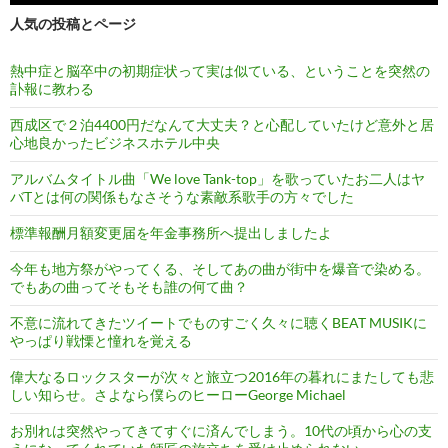
人気の投稿とページ
熱中症と脳卒中の初期症状って実は似ている、ということを突然の
訃報に教わる
西成区で２泊4400円だなんて大丈夫？と心配していたけど意外と居
心地良かったビジネスホテル中央
アルバムタイトル曲「We love Tank-top」を歌っていたお二人はヤ
バTとは何の関係もなさそうな素敵系歌手の方々でした
標準報酬月額変更届を年金事務所へ提出しましたよ
今年も地方祭がやってくる、そしてあの曲が街中を爆音で染める。
でもあの曲ってそもそも誰の何て曲？
不意に流れてきたツイートでものすごく久々に聴くBEAT MUSIKに
やっぱり戦慄と憧れを覚える
偉大なるロックスターが次々と旅立つ2016年の暮れにまたしても悲
しい知らせ。さよなら僕らのヒーローGeorge Michael
お別れは突然やってきてすぐに済んでしまう。10代の頃から心の支