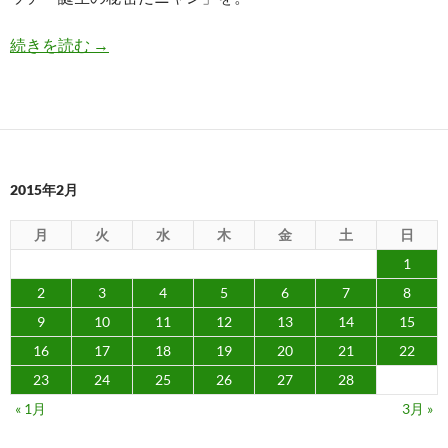
映画「妖怪ウォッチ」を観る
続きを読む
→
2015年2月
月
火
水
木
金
土
日
1
2
3
4
5
6
7
8
9
10
11
12
13
14
15
16
17
18
19
20
21
22
23
24
25
26
27
28
« 1月
3月 »