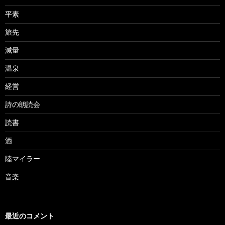
平素
旅先
減量
温泉
経営
詩の朗読会
読書
酒
陸マイラー
音楽
最近のコメント