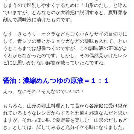
しまうので区別しやすくするために「山形のだし」と呼ん
でいますが、どんなものか大雑把に説明すると、夏野菜を
刻んで調味液に漬けたものです。
なす・きゅうり・オクラなどをごく小さなサイの目切りに
して、青シソの葉とかミョウガなどの薬味も入れて、とい
うところまでは想像つくのですが、この調味液の正体がよ
くわからなかったのです。しかし、その偶然見かけたレシ
ピには思いがけない解答が載っていたんですね。
醤油：濃縮めんつゆの原液＝１：１
えっ、なにそれ？そんなのでいいの？
もちろん、山形の郷土料理として昔から各家庭に受け継が
れているようなレシピからすると邪道も邪道なんだと思い
ますが、それっぽい味で夏野菜を楽しむ「山形のだしもど
き」としては、試してみると充分イケる味になりました。