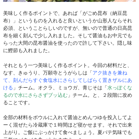
美味しく作るポイントで、あれば「がごめ昆布（納豆昆
布）」というものを入れると良いというか山形人ならそれ
必須、ということらしいのですが、無いので普通の日高昆
布を細く刻んで少し入れました。そして醤油もお中元でも
らった大間の昆布醤油を使ったので許して下さい。隠し味
に鰹節も入れました。
それともう一つ美味しく作るポイント。今回の材料だと、
なす、きゅうり、万願寺とうがらしは「
アク抜きを兼ね
て、刻んだらすぐ食塩水にさらしてしばらく置きザルにあ
ける
」チーム。オクラ、ミョウガ、青じそは「
水っぽくな
るので水にさらさずブッ込む
」チーム。と、２段階に攻め
ることです。
全部の材料をボウルに入れて醤油とめんつゆを投入してよ
ーく混ぜたら冷蔵庫で１時間ほど寝かせます。それで出来
上がり。ご飯にぶっかけて食べましょう。夏バテ気味でも