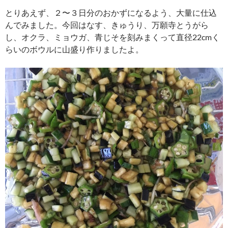
とりあえず、２〜３日分のおかずになるよう、大量に仕込
んでみました。今回はなす、きゅうり、万願寺とうがら
し、オクラ、ミョウガ、青じそを刻みまくって直径22cmく
らいのボウルに山盛り作りましたよ。