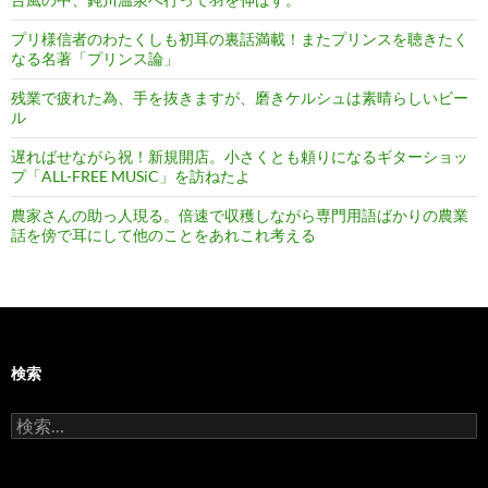
プリ様信者のわたくしも初耳の裏話満載！またプリンスを聴きたく
なる名著「プリンス論」
残業で疲れた為、手を抜きますが、磨きケルシュは素晴らしいビー
ル
遅ればせながら祝！新規開店。小さくとも頼りになるギターショッ
プ「ALL-FREE MUSiC」を訪ねたよ
農家さんの助っ人現る。倍速で収穫しながら専門用語ばかりの農業
話を傍で耳にして他のことをあれこれ考える
検索
検
索: