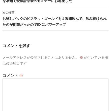
を承知で愛媛詩話会のセミナーにお邪魔した
ナ
ビ
次の投稿
お試しパックのビスラットゴールドを１週間飲んで、飲み続けられ
ゲ
たのが衝撃だったのでEXにパワーアップ
ー
シ
コメントを残す
ョ
ン
メールアドレスが公開されることはありません。
※
が付いている欄
は必須項目です
コメント
※