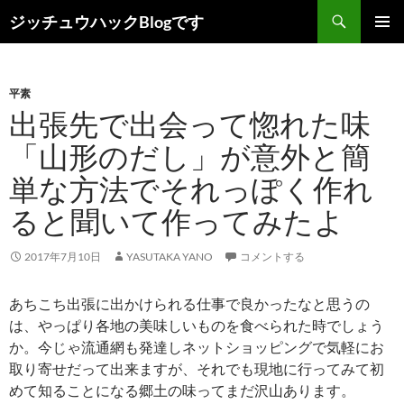
コ
検
ジッチュウハックBlogです
ン
索
メインメ
テ
ニュー
ン
平素
ツ
出張先で出会って惚れた味
へ
ス
「山形のだし」が意外と簡
キ
単な方法でそれっぽく作れ
ッ
プ
ると聞いて作ってみたよ
2017年7月10日
YASUTAKA YANO
コメントする
あちこち出張に出かけられる仕事で良かったなと思うの
は、やっぱり各地の美味しいものを食べられた時でしょう
か。今じゃ流通網も発達しネットショッピングで気軽にお
取り寄せだって出来ますが、それでも現地に行ってみて初
めて知ることになる郷土の味ってまだ沢山あります。