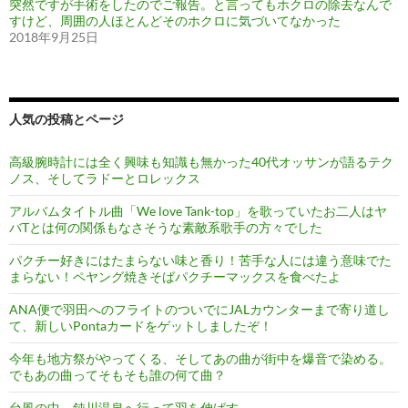
突然ですが手術をしたのでご報告。と言ってもホクロの除去なんで
すけど、周囲の人ほとんどそのホクロに気づいてなかった
2018年9月25日
人気の投稿とページ
高級腕時計には全く興味も知識も無かった40代オッサンが語るテク
ノス、そしてラドーとロレックス
アルバムタイトル曲「We love Tank-top」を歌っていたお二人はヤ
バTとは何の関係もなさそうな素敵系歌手の方々でした
パクチー好きにはたまらない味と香り！苦手な人には違う意味でた
まらない！ペヤング焼きそばパクチーマックスを食べたよ
ANA便で羽田へのフライトのついでにJALカウンターまで寄り道し
て、新しいPontaカードをゲットしましたぞ！
今年も地方祭がやってくる、そしてあの曲が街中を爆音で染める。
でもあの曲ってそもそも誰の何て曲？
台風の中、鈍川温泉へ行って羽を伸ばす。