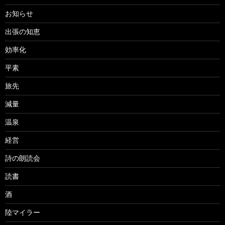
お知らせ
出張の知恵
効率化
平素
旅先
減量
温泉
経営
詩の朗読会
読書
酒
陸マイラー