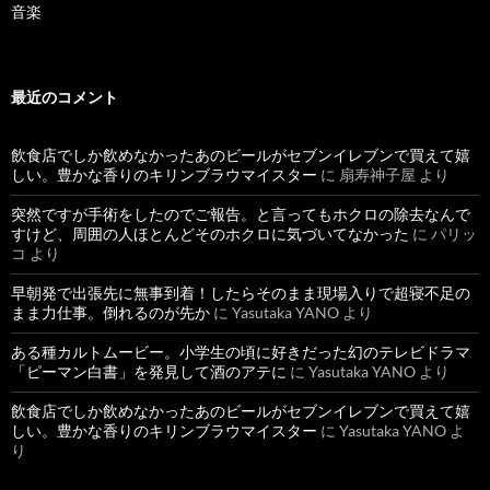
音楽
最近のコメント
飲食店でしか飲めなかったあのビールがセブンイレブンで買えて嬉
しい。豊かな香りのキリンブラウマイスター
に
扇寿神子屋
より
突然ですが手術をしたのでご報告。と言ってもホクロの除去なんで
すけど、周囲の人ほとんどそのホクロに気づいてなかった
に
パリッ
コ
より
早朝発で出張先に無事到着！したらそのまま現場入りで超寝不足の
まま力仕事。倒れるのが先か
に
Yasutaka YANO
より
ある種カルトムービー。小学生の頃に好きだった幻のテレビドラマ
「ピーマン白書」を発見して酒のアテに
に
Yasutaka YANO
より
飲食店でしか飲めなかったあのビールがセブンイレブンで買えて嬉
しい。豊かな香りのキリンブラウマイスター
に
Yasutaka YANO
よ
り