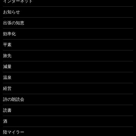
インターネット
お知らせ
出張の知恵
効率化
平素
旅先
減量
温泉
経営
詩の朗読会
読書
酒
陸マイラー