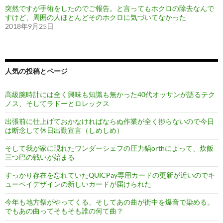
突然ですが手術をしたのでご報告。と言ってもホクロの除去なんで
すけど、周囲の人ほとんどそのホクロに気づいてなかった
2018年9月25日
人気の投稿とページ
高級腕時計には全く興味も知識も無かった40代オッサンが語るテク
ノス、そしてラドーとロレックス
出張前に仕上げておかなければならぬ作業が全く捗らないので今日
は断念して休日出勤宣言（しめしめ）
そして我が家に現れたワンダーシェフの圧力鍋orthによって、炊飯
三つ巴の戦いが始まる
すっかり存在を忘れていたQUICPay専用カードの更新が近いのでキ
ューペイデザインの新しいカードが届けられた
今年も地方祭がやってくる、そしてあの曲が街中を爆音で染める。
でもあの曲ってそもそも誰の何て曲？