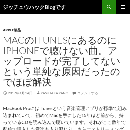
コ
検
ジッチュウハックBlogです
ン
索
メインメ
テ
ニュー
ン
APPLE製品
ツ
MACのITUNESにあるのに
へ
ス
IPHONEで聴けない曲。ア
キ
ップロードが完了してない
ッ
プ
という単純な原因だったの
でほぼ解決
2017年1月14日
YASUTAKA YANO
コメントする
MacBook ProにはiTunesという音楽管理アプリが標準で組み
込まれていて、初めてMacを手にした15年ほど前から、持
っているCDを読み込んで聴いています。それがここ数年で
配信で購入した音楽も入り混じり、さらにストリーミング