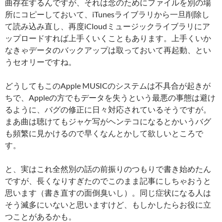
曲存在するんですが、それは念のためにファイルを別の場
所にコピーしておいて、iTunesライブラリから一旦削除し
て読み込み直し、再度iCloudミュージックライブラリにア
ップロードすれば上手くいくこともあります。上手くいか
なきゃデータのバックアップは取っておいて再起動、とい
うセオリーですね。
どうしてもこのApple MUSICのシステムは不具合が起きが
ちで、Appleの方でもデータを失うという最悪の事態は避け
るように、バグの修正に日々対応されているそうですが。
まあ曲は聴けてもジャケ写がヘンテコになるとかいうバグ
も頻繁に見かけるので早くなんとかして欲しいところで
す。
と、実はこれ全然別の話の前振りのつもりで書き始めたん
ですが、長くなりすぎたのでこのまま記事にしちゃおうと
思います（書き直すの面倒臭いし）。同じ症状になる人は
そう滅多にいないと思いますけど、もしかしたらお役に立
つことがあるかも。