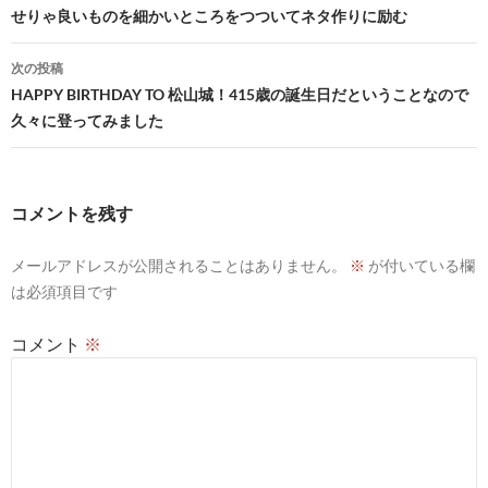
せりゃ良いものを細かいところをつついてネタ作りに励む
ナ
ビ
次の投稿
HAPPY BIRTHDAY TO 松山城！415歳の誕生日だということなので
ゲ
久々に登ってみました
ー
シ
コメントを残す
ョ
ン
メールアドレスが公開されることはありません。
※
が付いている欄
は必須項目です
コメント
※