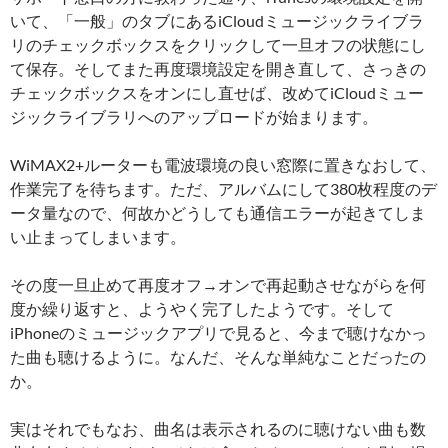
いて、「一般」のタブにあるiCloudミュージックライブラ
リのチェックボックスをクリックして一旦オフの状態にし
て保存。そしてまた再度環境設定を開き直して、さっきの
チェックボックスをオンにし直せば、改めてiCloudミュー
ジックライブラリへのアップロードが始まります。
WiMAX2+ルーターも電波環境の良い窓際に置きなおして、
作業完了を待ちます。ただ、アルバムにして380枚程度のデ
ータ量なので、何故かどうしても通信エラーが起きてしま
い止まってしまいます。
その度一旦止めて再度オフ→オンで再起動させながらを何
度か繰り返すと、ようやく完了したようです。そして
iPhoneのミュージックアプリで見ると、今まで聴けなかっ
た曲も聴けるように。なんだ、そんな単純なことだったの
か。
実はそれでもなお、曲名は表示されるのに聴けない曲も数