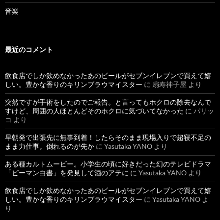
音楽
最近のコメント
飲食店でしか飲めなかったあのビールがセブンイレブンで買えて嬉
しい。豊かな香りのキリンブラウマイスター
に
扇寿神子屋
より
突然ですが手術をしたのでご報告。と言ってもホクロの除去なんで
すけど、周囲の人ほとんどそのホクロに気づいてなかった
に
パリッ
コ
より
早朝発で出張先に無事到着！したらそのまま現場入りで超寝不足の
まま力仕事。倒れるのが先か
に
Yasutaka YANO
より
ある種カルトムービー。小学生の頃に好きだった幻のテレビドラマ
「ピーマン白書」を発見して酒のアテに
に
Yasutaka YANO
より
飲食店でしか飲めなかったあのビールがセブンイレブンで買えて嬉
しい。豊かな香りのキリンブラウマイスター
に
Yasutaka YANO
よ
り