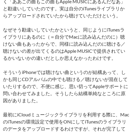
く「ああこの曲もこの曲もApple MUSICにあるんだなあ」
と勘違いしていたのです。実は自分のiTunesライブラリか
らアップロードされていたから聴けていただけという。
なぜそう勘違いしていたかというと、同じようにiTunesラ
イブラリにあるのに（＝自分でMacに読み込んだのに）聴
けない曲もあったからで、同様に読み込んだのに聴ける／
聴けないの差が出てくるのはApple MUSICで提供されてい
るかいないかの違いだとしか思えなかったわけです。
そういうiPhoneでは聴けない曲というのが結構あって、し
かも同じCDアルバムの中でも聴ける／聴けないが混在して
いたりするので、不便に感じ、思い切ってAppleサポートに
問い合わせてみました。そうしたら結構単純なところに原
因がありました。
最初にiCloudミュージックライブラリを利用する際に、Mac
のiTunesの環境設定で使用をONにしてiTunesのライブラリ
のデータをアップロードするわけですが、それが完了して