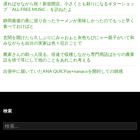
遅ればせながら祝！新規開店。小さくとも頼りになるギターショッ
プ「ALL-FREE MUSiC」を訪ねたよ
静岡最後の夜に巡り合ったラーメンが美味しかったのでもっと早く
食べておけばと
玄関を開けたら久しぶりにみゃおぉと灰色ちびにゃー親子がいて和
みながらも自分の実家は色々厄介ごとで
農家さんの助っ人現る。倍速で収穫しながら専門用語ばかりの農業
話を傍で耳にして他のことをあれこれ考える
出張中に届いていたANA QUICPay+nanacoを開封しての雑感
検索
検
索: